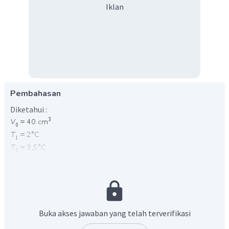
Iklan
Pembahasan
Diketahui :
Ditanya:
Volume akhir air yang paling dekat?
Jawab :
Pemuaian zat cair (Anomali air).
Saat air mengalami perubahan suhu dari 0°C hingga 4°C, air
Buka akses jawaban yang telah terverifikasi
akan mengalami anomali. Dimana volume air akan