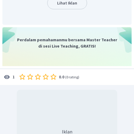
menyusut.
Lihat Iklan
Pada soal suhu air berubah dari 2°C menjadi 3,5°C. Karena
sifat anomalinya menyebabkan volume air berkurang.
Sehingga volume akhirnya sedikit lebih kecil dari volume
awalnya. Volume air yang paling mendekati dari opsi
3
jawaban adalah 39 cm
.
Perdalam pemahamanmu bersama Master Teacher
Oleh karena itu jawaban yang benar adalah C.
di sesi Live Teaching, GRATIS!
0.0
1
(
0 rating
)
Iklan