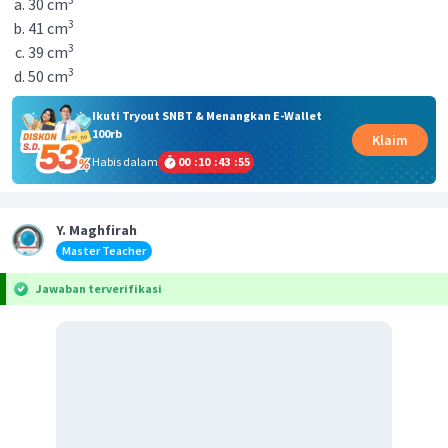
30 cm
3
41 cm
3
39 cm
3
50 cm
Ikuti Tryout SNBT & Menangkan E-Wallet
100rb
Klaim
Habis dalam
00
:
10
:
43
:
55
Y. Maghfirah
Master Teacher
Jawaban terverifikasi