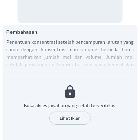
Pembahasan
Penentuan konsentrasi setelah pencampuran larutan yang
sama dengan konsentrasi dan volume berbeda harus
memperhatikan jumlah mol dan volume. Jumlah mol
setelah pencampuran terdiri atas mol yang berasal dari
larutan pertama dan mol yang berasal dari larutan kedua.
Demikian juga dengan volumenya. Volume pencampuran
merupakan penjumlahan dari volume kedua yang
dicampurkan.
Penentuan konsentrasi NaOH yang dihasilkan dari
Buka akses jawaban yang telah terverifikasi
pencampuran kedua larutan sebagai berikut.
Lihat Iklan