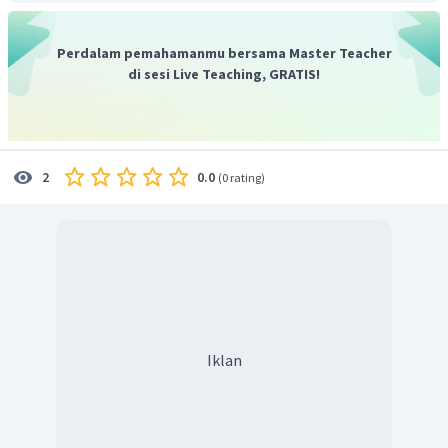
Perdalam pemahamanmu bersama Master Teacher
Jadi, konsentrasi larutan natrium hidroksida setelah
di sesi Live Teaching, GRATIS!
dicampurkan adalah 0,83 M.
0.0
2
(
0 rating
)
Iklan