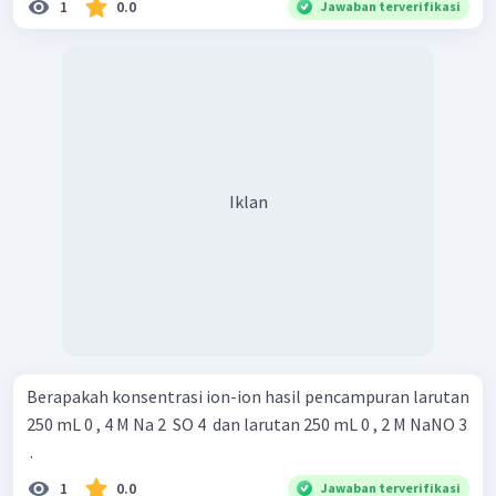
1
0.0
Jawaban terverifikasi
Iklan
Berapakah konsentrasi ion-ion hasil pencampuran larutan
250 mL 0 , 4 M Na 2 ​ SO 4 ​ dan larutan 250 mL 0 , 2 M NaNO 3
​ .
1
0.0
Jawaban terverifikasi