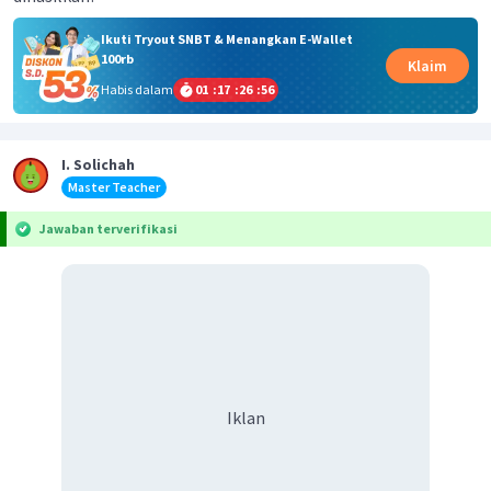
Ikuti Tryout SNBT & Menangkan E-Wallet
100rb
Klaim
Habis dalam
01
:
17
:
26
:
56
I. Solichah
Master Teacher
Jawaban terverifikasi
Iklan