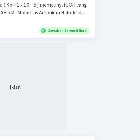
 ( Kb = 1 x 1 0 − 5 ) mempunyai pOH yang
0 − 5 M . Molaritas Amonium Hidroksida
Jawaban terverifikasi
Iklan