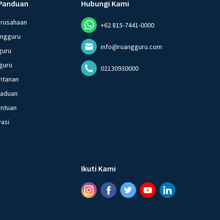
Panduan
Hubungi Kami
erusahaan
+62 815-7441-0000
angguru
info@ruangguru.com
guru
guru
02130930000
ntanan
gaduan
entuan
vasi
Ikuti Kami