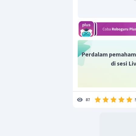
Perdalam pemaham
di sesi L
87