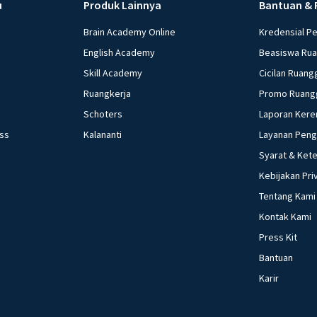
u
Produk Lainnya
Bantuan & 
Brain Academy Online
Kredensial P
English Academy
Beasiswa Ru
Skill Academy
Cicilan Ruang
Ruangkerja
Promo Ruang
Schoters
Laporan Kere
ess
Kalananti
Layanan Pen
Syarat & Ket
Kebijakan Pri
Tentang Kami
Kontak Kami
Press Kit
Bantuan
Karir