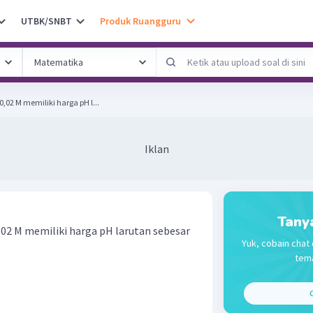
UTBK/SNBT
Produk Ruangguru
02 M memiliki harga pH l...
Iklan
Tany
02 M memiliki harga pH larutan sebesar
Yuk, cobain chat 
tema
C