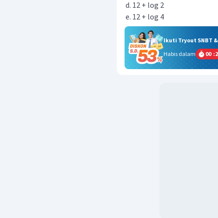
12 + log 2
12 + log 4
Ikuti Tryout SNBT 
Habis dalam
00
:
2