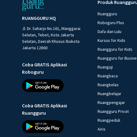
Produk Ruanggur
Ruangguru
RUANGGURU HQ
Roboguru Plus
Jl. Dr. Saharjo No.161, Manggarai
Dafa dan Lulu
Selatan, Tebet, Kota Jakarta
Kursus for Kids
Selatan, Daerah Khusus Ibukota
Jakarta 12860
Ruangguru for Kids
Ruangguru for Busin
Coba GRATIS Aplikasi
Ruanguji
Roboguru
Ruangbaca
Ruangkelas
Ruangbelajar
Ruangpengajar
Coba GRATIS Aplikasi
Ruangguru Privat
Ruangguru
Ruangpeduli
Airis