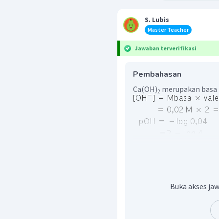
S. Lubis
Master Teacher
Jawaban terverifikasi
Pembahasan
Ca(OH)
merupakan basa k
2
Buka akses jaw