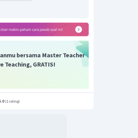
anmu bersama Master Teacher
ive Teaching, GRATIS!
5.0
(
1 rating
)