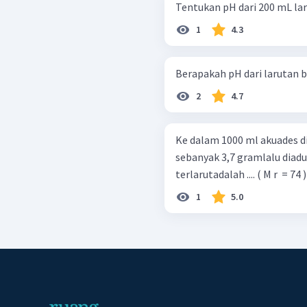
Tentukan pH dari 200 mL la
1
4.3
2
4.7
Ke dalam 1000 ml akuades 
sebanyak 3,7 gramlalu diadu
terlarutadalah .... ( M r ​ = 74 )
1
5.0