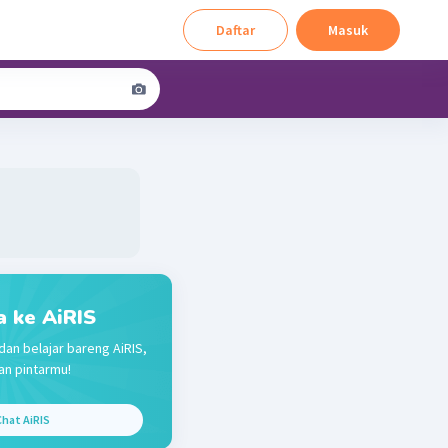
Daftar
Masuk
a ke AiRIS
dan belajar bareng AiRIS,
n pintarmu!
hat AiRIS