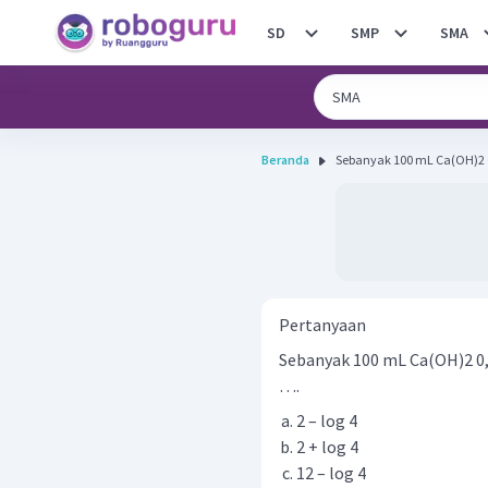
SD
SMP
SMA
Beranda
Sebanyak 100 mL Ca(OH)2 0,
Pertanyaan
Sebanyak 100 mL Ca(OH)2 0,
….
2 – log 4
2 + log 4
12 – log 4