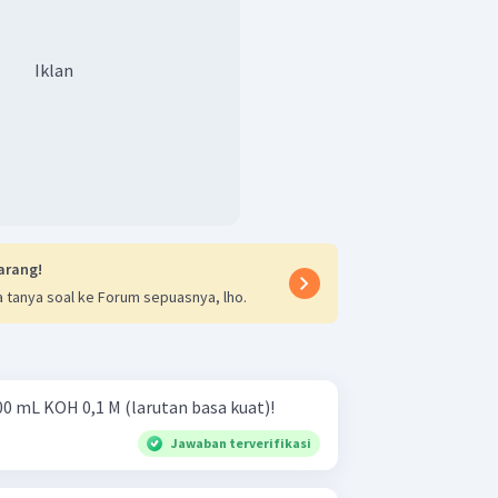
Iklan
arang!
 tanya soal ke Forum sepuasnya, lho.
00 mL KOH 0,1 M (larutan basa kuat)!
Jawaban terverifikasi