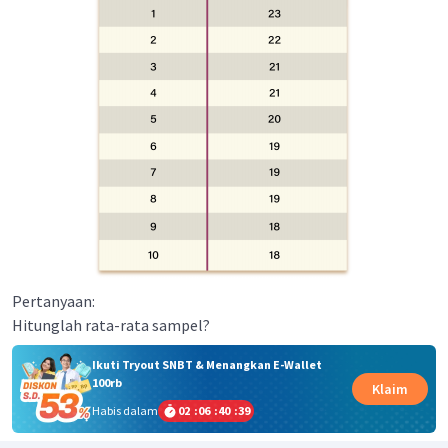
Pertanyaan:
Hitunglah rata-rata sampel?
Ikuti Tryout SNBT & Menangkan E-Wallet
100rb
Klaim
Habis dalam
02
:
06
:
40
:
39