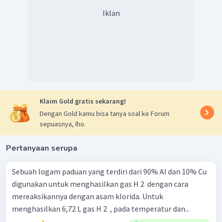
2
2
6
2
6
2
4
L
=
1
s
2
s
2
p
3
s
3
p
4
s
3
d
Iklan
24
Unsur L memiliki konfigurasi pada subkulit d, dengan
elektron valensi 6 dan jumlah kulit 4,
sehingga unsur L
berada pada golongan VIB periode 4.
Klaim Gold gratis sekarang!
Dengan Gold kamu bisa tanya soal ke Forum
sepuasnya, lho.
Pertanyaan serupa
Sebuah logam paduan yang terdiri dari 90% Al dan 10% Cu
digunakan untuk menghasilkan gas H 2 ​ dengan cara
mereaksikannya dengan asam klorida. Untuk
menghasilkan 6,72 L gas H 2 ​ , pada temperatur dan...