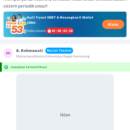
sistem periodik unsur!
Ikuti Tryout SNBT & Menangkan E-Wallet
100rb
Klaim
Habis dalam
02
:
08
:
53
:
58
B. Rohmawati
Master Teacher
Mahasiswa/Alumni Universitas Negeri Semarang
Jawaban terverifikasi
Iklan