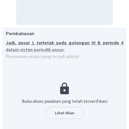
Pembahasan
Jadi, unsur L terletak pada golongan VI B periode 4
dalam sistim periodik unsur.
Persamaan reaksi yang terjadi adalah
2
L
(
)
+
6
HCl
(
)
→
2
LCl
(
)
+
3
H
(
)
s
a
q
a
q
g
3
2
H
Menentukan mol
dalam keadaan STP:
2
V
n
=
V
STP
Buka akses jawaban yang telah terverifikasi
6
,
72
L
=
22
,
4
L
=
0
,
3
mol
Lihat Iklan
Menentukan mol L dengan perbandingan koefisien: