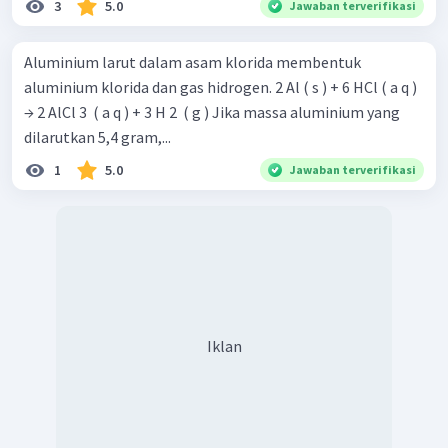
3
5.0
Jawaban terverifikasi
Aluminium larut dalam asam klorida membentuk
aluminium klorida dan gas hidrogen. 2 Al ( s ) + 6 HCl ( a q )
→ 2 AlCl 3 ​ ( a q ) + 3 H 2 ​ ( g ) Jika massa aluminium yang
dilarutkan 5,4 gram,...
1
5.0
Jawaban terverifikasi
Iklan