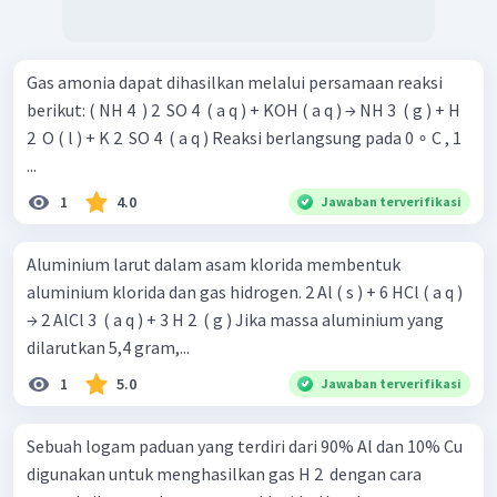
Gas amonia dapat dihasilkan melalui persamaan reaksi
berikut: ( NH 4 ​ ) 2 ​ SO 4 ​ ( a q ) + KOH ( a q ) → NH 3 ​ ( g ) + H
2 ​ O ( l ) + K 2 ​ SO 4 ​ ( a q ) Reaksi berlangsung pada 0 ∘ C , 1
...
1
4.0
Jawaban terverifikasi
Aluminium larut dalam asam klorida membentuk
aluminium klorida dan gas hidrogen. 2 Al ( s ) + 6 HCl ( a q )
→ 2 AlCl 3 ​ ( a q ) + 3 H 2 ​ ( g ) Jika massa aluminium yang
dilarutkan 5,4 gram,...
1
5.0
Jawaban terverifikasi
Sebuah logam paduan yang terdiri dari 90% Al dan 10% Cu
digunakan untuk menghasilkan gas H 2 ​ dengan cara