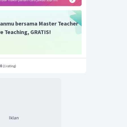
anmu bersama Master Teacher
ive Teaching, GRATIS!
.0
(
1 rating
)
Iklan