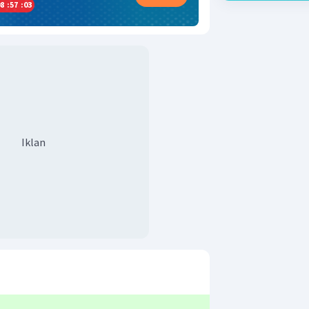
8
:
57
:
03
Iklan