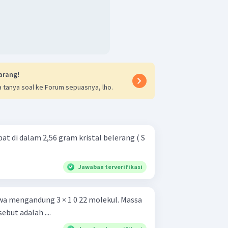
arang!
 tanya soal ke Forum sepuasnya, lho.
t di dalam 2,56 gram kristal belerang ( S
Jawaban terverifikasi
awa mengandung 3 × 1 0 22 molekul. Massa
ebut adalah ....