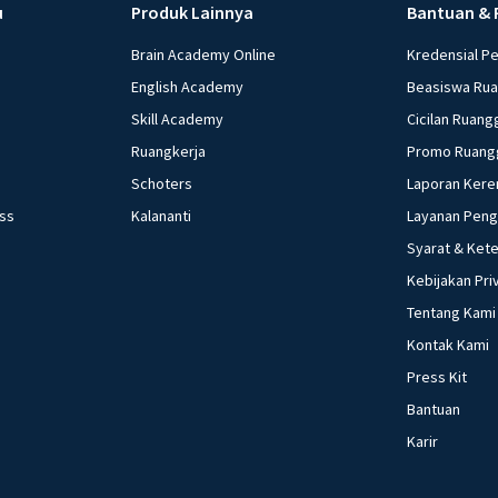
u
Produk Lainnya
Bantuan & 
Brain Academy Online
Kredensial P
English Academy
Beasiswa Ru
Skill Academy
Cicilan Ruang
Ruangkerja
Promo Ruang
Schoters
Laporan Kere
ess
Kalananti
Layanan Pen
Syarat & Ket
Kebijakan Pri
Tentang Kami
Kontak Kami
Press Kit
Bantuan
Karir