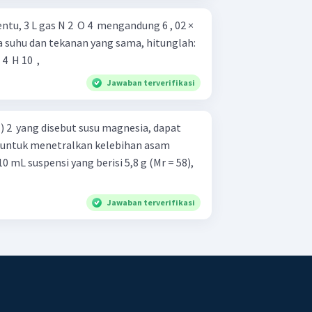
u, 3 L gas N 2 ​ O 4 ​ mengandung 6 , 02 ×
Pada suhu dan tekanan yang sama, hitunglah:
​ H 10 ​ ,
Jawaban terverifikasi
) 2 ​ yang disebut susu magnesia, dapat
a untuk menetralkan kelebihan asam
 mL suspensi yang berisi 5,8 g (Mr = 58),
Jawaban terverifikasi