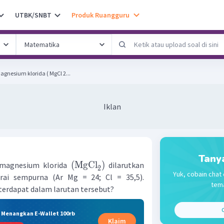
UTBK/SNBT
Produk Ruangguru
gnesium klorida ( MgCl 2...
Iklan
Tany
(
MgCl
)
 magnesium klorida
dilarutkan
2
Yuk, cobain chat 
rai sempurna (Ar Mg = 24; Cl = 35,5).
tema
terdapat dalam larutan tersebut?
C
& Menangkan E-Wallet 100rb
Klaim