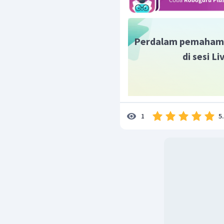
Perdalam pemaham
di sesi L
5
1