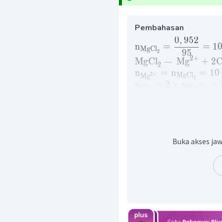
Pembahasan
0
,
952
n
=
=
1
MgCl
95
2
2
+
MgCl
→
Mg
+
2
C
2
n
=
n
=
1
0
2
+
MgCl
Mg
2
n
=
2
×
n
=
−
MgCl
Cl
2
n
=
n
+
n
−
2
+
total
Cl
Mg
Dengan demikian, maka 
ion.
Buka akses jaw