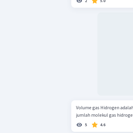
2
5.0
Volume gas Hidrogen adala
jumlah molekul gas hidrog
5
4.6