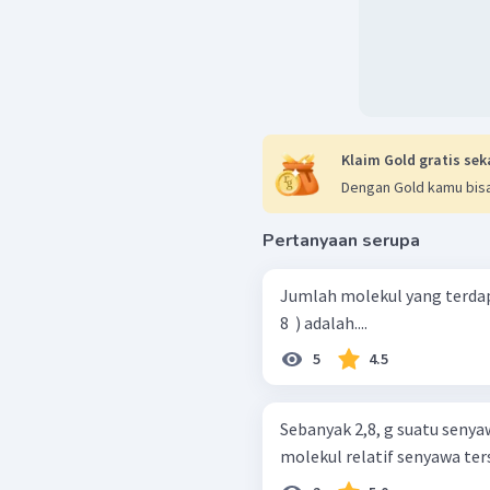
Klaim Gold gratis sek
Dengan Gold kamu bisa
Pertanyaan serupa
Jumlah molekul yang terdapa
8 ​ ) adalah....
5
4.5
Sebanyak 2,8, g suatu seny
molekul relatif senyawa ters