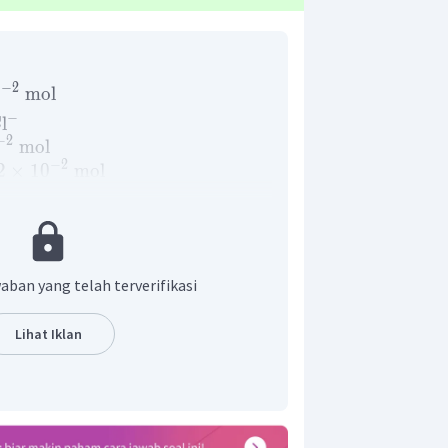
−
2
0
mol
−
l
−
2
mol
−
2
2
×
1
0
mol
−
2
=
3
×
1
0
mol
jawaban yang tepat adalah 0,03 mol
aban yang telah terverifikasi
Lihat Iklan