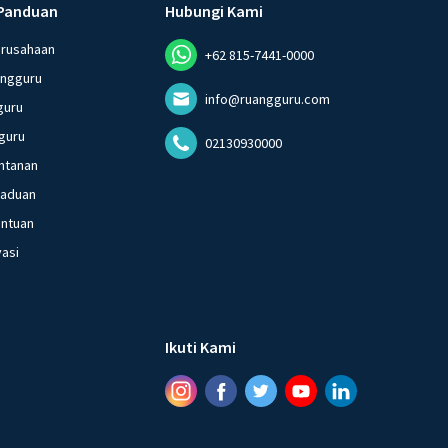
Panduan
Hubungi Kami
erusahaan
+62 815-7441-0000
angguru
info@ruangguru.com
guru
guru
02130930000
ntanan
gaduan
entuan
vasi
Ikuti Kami