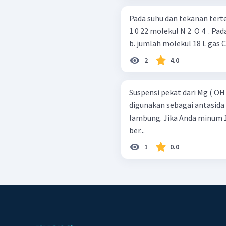
Pada suhu dan tekanan tertent
1 0 22 molekul N 2 ​ O 4 ​ . 
b. jumlah molekul 18 L gas C 4 
2
4.0
Suspensi pekat dari Mg ( OH 
digunakan sebagai antasid
lambung. Jika Anda minum 10
ber...
1
0.0