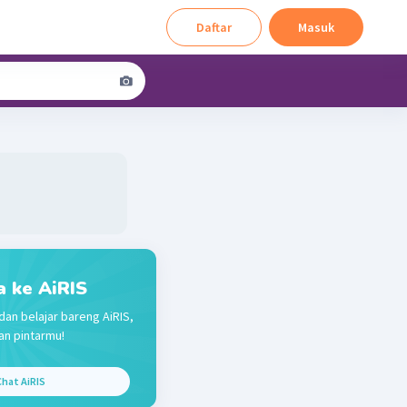
Daftar
Masuk
a ke AiRIS
dan belajar bareng AiRIS,
n pintarmu!
hat AiRIS