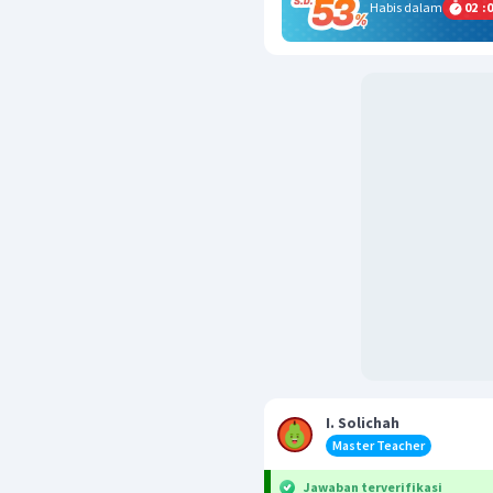
Habis dalam
02
:
0
I. Solichah
Master Teacher
Jawaban terverifikasi