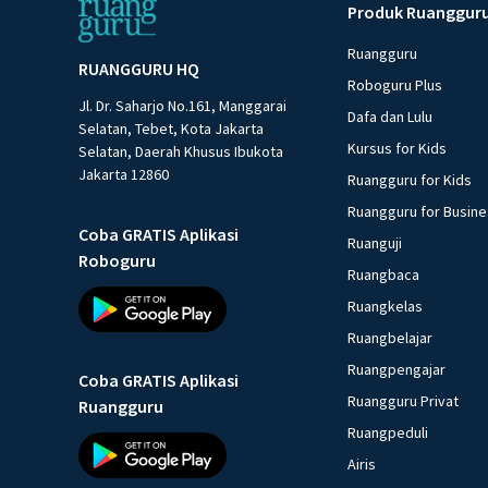
Produk Ruanggur
Ruangguru
RUANGGURU HQ
Roboguru Plus
Jl. Dr. Saharjo No.161, Manggarai
Dafa dan Lulu
Selatan, Tebet, Kota Jakarta
Kursus for Kids
Selatan, Daerah Khusus Ibukota
Jakarta 12860
Ruangguru for Kids
Ruangguru for Busin
Coba GRATIS Aplikasi
Ruanguji
Roboguru
Ruangbaca
Ruangkelas
Ruangbelajar
Ruangpengajar
Coba GRATIS Aplikasi
Ruangguru Privat
Ruangguru
Ruangpeduli
Airis