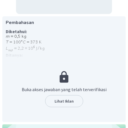
Pembahasan
Diketahui:
Ditanya:
Pembahasan:
Langkah pertama, menghitung jumlah kalor yang
dibutuhkan untuk menguapkan air:
Buka akses jawaban yang telah terverifikasi
Lihat Iklan
Sehingga kenaikan entropi sistem dapat dihitung sebagai
berikut: