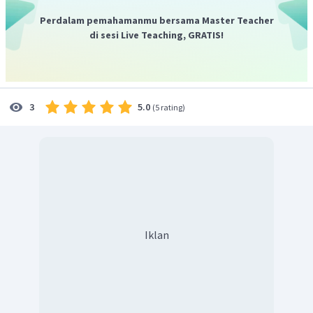
Perdalam pemahamanmu bersama Master Teacher
di sesi Live Teaching, GRATIS!
5.0
3
(
5 rating
)
Jadi kenaikan entropi sistem sebesar 2950 J/K.
Iklan