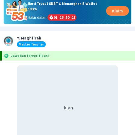
Ikuti Tryout SNBT & Menangkan E-Wallet
100rb
Klaim
Habis dalam
01
:
16
:
50
:
18
Y. Maghfirah
Master Teacher
Jawaban terverifikasi
Iklan