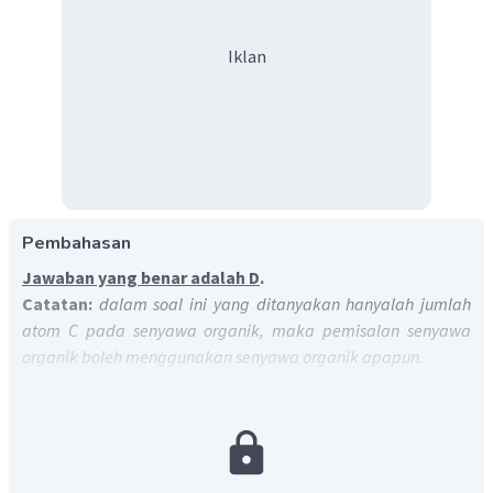
Iklan
Pembahasan
Jawaban yang benar adalah D
.
Catatan:
dalam soal ini yang ditanyakan hanyalah jumlah
atom C pada senyawa organik, maka pemisalan senyawa
organik boleh menggunakan senyawa organik apapun.
Dimisalkan senyawa organik memiliki rumus empiris
C
H
O. Reaksi pembakaran senyawa organik akan
x
y
menghasilkan CO
dan H
O.
2
2
Untuk menentukan banyaknya atom C pada senyawa
organik, maka perlu mencari jumlah mol senyawa organik