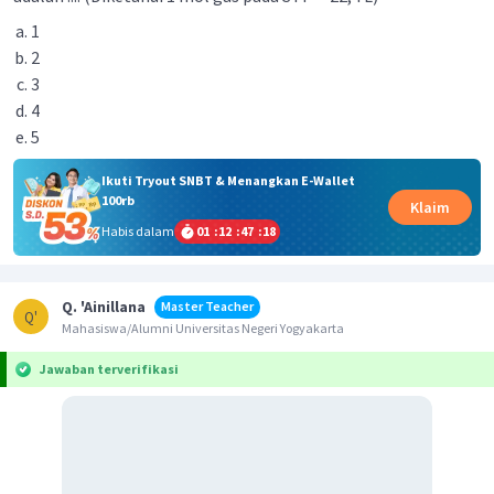
1
2
3
4
5
Ikuti Tryout SNBT & Menangkan E-Wallet
100rb
Klaim
Habis dalam
01
:
12
:
47
:
18
Q. 'Ainillana
Master Teacher
Q'
Mahasiswa/Alumni Universitas Negeri Yogyakarta
Jawaban terverifikasi