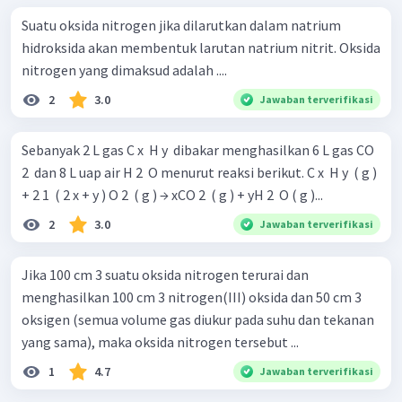
Suatu oksida nitrogen jika dilarutkan dalam natrium
hidroksida akan membentuk larutan natrium nitrit. Oksida
nitrogen yang dimaksud adalah ....
2
3.0
Jawaban terverifikasi
Sebanyak 2 L gas C x ​ H y ​ dibakar menghasilkan 6 L gas CO
2 ​ dan 8 L uap air H 2 ​ O menurut reaksi berikut. C x ​ H y ​ ( g )
+ 2 1 ​ ( 2 x + y ) O 2 ​ ( g ) → xCO 2 ​ ( g ) + yH 2 ​ O ( g )...
2
3.0
Jawaban terverifikasi
Jika 100 cm 3 suatu oksida nitrogen terurai dan
menghasilkan 100 cm 3 nitrogen(III) oksida dan 50 cm 3
oksigen (semua volume gas diukur pada suhu dan tekanan
yang sama), maka oksida nitrogen tersebut ...
1
4.7
Jawaban terverifikasi