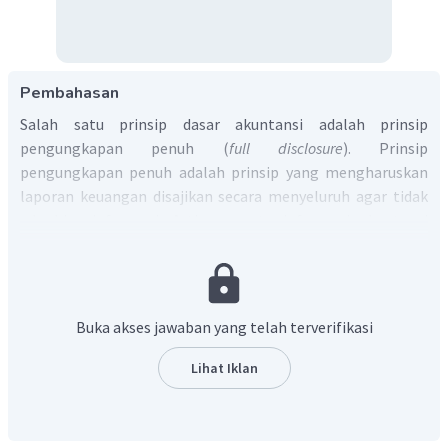
Pembahasan
Salah satu prinsip dasar akuntansi adalah prinsip
pengungkapan penuh (
full disclosure
). Prinsip
pengungkapan penuh adalah prinsip yang mengharuskan
laporan keuangan disajikan secara menyeluruh agar tidak
ada bias informasi. Artinya, suatu informasi akuntansi
harus
disajikan secara relevan, tidak memihak, mudah
dipahami, dan tepat waktu.
Buka akses jawaban yang telah terverifikasi
Lihat Iklan