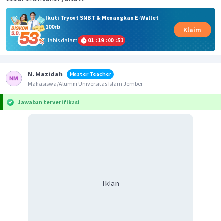
Ikuti Tryout SNBT & Menangkan E-Wallet
100rb
Klaim
Habis dalam
01
:
19
:
00
:
50
N. Mazidah
Master Teacher
Mahasiswa/Alumni Universitas Islam Jember
Jawaban terverifikasi
Iklan