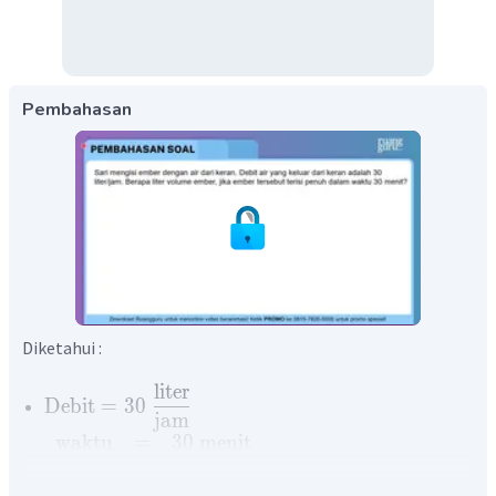
Pembahasan
Diketahui :
liter
Debit
=
30
jam
waktu
=
30
menit
30
=
jam
60
1
=
jam