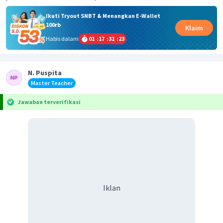
Ikuti Tryout SNBT & Menangkan E-Wallet
100rb
Klaim
Habis dalam
01
:
17
:
31
:
23
N. Puspita
Master Teacher
Jawaban terverifikasi
Iklan