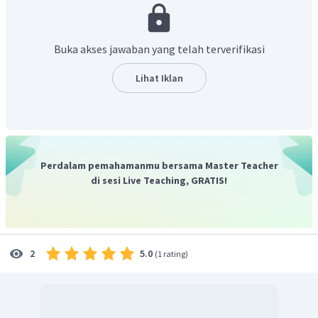
2
Maka, volume ember ditentukan sebagai berikut:
Volume
=
Debit
×
waktu
Buka akses jawaban yang telah terverifikasi
1
=
30
×
2
Lihat Iklan
=
15
liter
Dengan demikian, diperoleh volume ember tersebut adalah
15
liter
.
Perdalam pemahamanmu bersama Master Teacher
di sesi Live Teaching, GRATIS!
5.0
2
(
1 rating
)