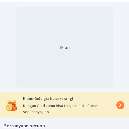
Iklan
Klaim Gold gratis sekarang!
Dengan Gold kamu bisa tanya soal ke Forum
sepuasnya, lho.
Pertanyaan serupa