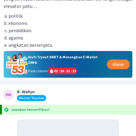
elevator yaitu ....
politik.
ekonomi.
pendidikan.
agama.
angkatan bersenjata.
Ikuti Tryout SNBT & Menangkan E-Wallet
100rb
Klaim
Habis dalam
02
:
10
:
22
:
13
R. Wahyu
Master Teacher
Jawaban terverifikasi