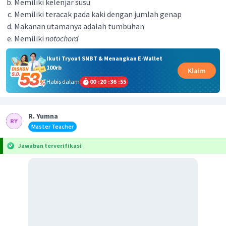
Memiliki kelenjar susu
Memiliki teracak pada kaki dengan jumlah genap
Makanan utamanya adalah tumbuhan
Memiliki
notochord
Ikuti Tryout SNBT & Menangkan E-Wallet
100rb
Klaim
Habis dalam
00
:
20
:
36
:
55
R. Yumna
Master Teacher
Jawaban terverifikasi