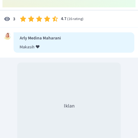
yang berbeda maka jawaban yang tepat adalah A, karena
pada
option E tidak memiliki genotip h
sehingga dalam
keturunannya
tidak menghasilkan keturunan berwarna
4.7
3
(
16 rating
)
putih (hhkk)
.
Dengan demikian, pilihan jawaban yang
tepat adalah A.
Arly Medina Maharani
Makasih ❤️
Iklan