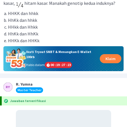
kasar,
hitam kasar. Manakah genotip kedua induknya?
HHKK dan hhkk
HhKk dan hhkk
HHkk dan Hhkk
HhKk dan HhKk
HHKk dan HHKk
Ikuti Tryout SNBT & Menangkan E-Wallet
100rb
Klaim
Habis dalam
00
:
19
:
27
:
23
R. Yumna
Master Teacher
Jawaban terverifikasi