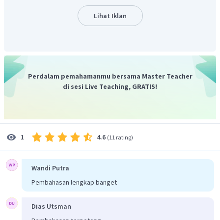
Dengan demikian jawaban yang benar adalah E.
Lihat Iklan
Perdalam pemahamanmu bersama Master Teacher
di sesi Live Teaching, GRATIS!
4.6
1
(
11 rating
)
Wandi Putra
Pembahasan lengkap banget
Dias Utsman