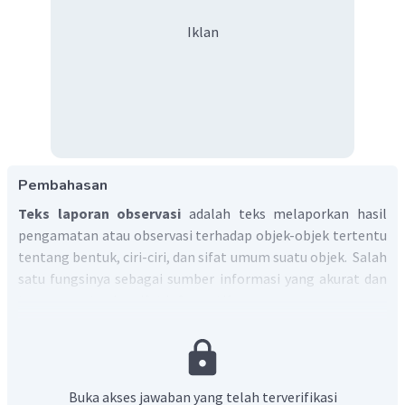
Iklan
Pembahasan
Teks laporan observasi
adalah teks melaporkan hasil
pengamatan atau observasi terhadap objek-objek tertentu
tentang bentuk, ciri-ciri, dan sifat umum suatu objek. Salah
satu fungsinya sebagai sumber informasi yang akurat dan
tepercaya atau bersifat informatif.
Oleh karena itu, sifat yang harus dimiliki teks laporan
observasi adalah bersifat informatif. Adapun yang tidak
berkaitan dengan makna informatif adalah menggunakan
bahasa ilmiah.
Buka akses jawaban yang telah terverifikasi