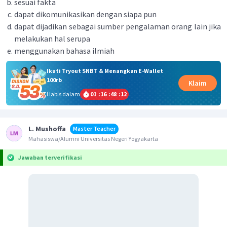
sesuai fakta
dapat dikomunikasikan dengan siapa pun
dapat dijadikan sebagai sumber pengalaman orang lain jika
melakukan hal serupa
menggunakan bahasa ilmiah
Ikuti Tryout SNBT & Menangkan E-Wallet
100rb
Klaim
Habis dalam
01
:
16
:
48
:
12
L. Mushoffa
Master Teacher
Mahasiswa/Alumni Universitas Negeri Yogyakarta
Jawaban terverifikasi