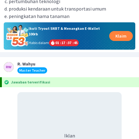
pertumbuhan teknologi
produksi kendaraan untuk transportasi umum
peningkatan hama tanaman
Ikuti Tryout SNBT & Menangkan E-Wallet
100rb
Klaim
Habis dalam
01
:
17
:
37
:
45
R. Wahyu
Master Teacher
Jawaban terverifikasi
Iklan