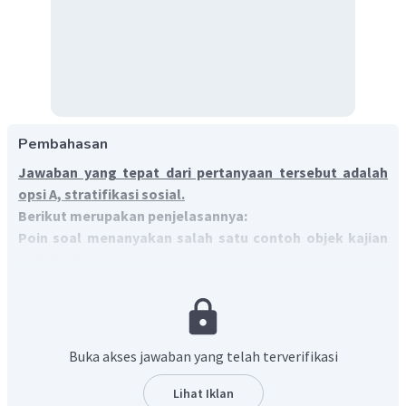
Pembahasan
Jawaban yang tepat dari pertanyaan tersebut adalah
opsi A, stratifikasi sosial.
Berikut merupakan penjelasannya:
Poin soal menanyakan salah satu contoh objek kajian
sosiologi.
Objek yang dipelajari dalam sosiologi adalah
masyarakat dan seluruh perilaku sosial serta
perubahan yang terdapat dalam masyarakat.
Sebagai objek kajian sosiologi, ketika mempelajari
Buka akses jawaban yang telah terverifikasi
masyarakat, difokuskan pada hubungan timbal balik antara
manusia satu dan manusia lain, hubungan antara individu
Lihat Iklan