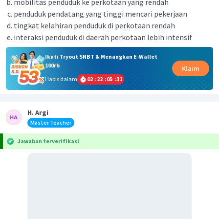
mobilitas penduduk ke perkotaan yang rendah
penduduk pendatang yang tinggi mencari pekerjaan
tingkat kelahiran penduduk di perkotaan rendah
interaksi penduduk di daerah perkotaan lebih intensif
Ikuti Tryout SNBT & Menangkan E-Wallet
100rb
Klaim
Habis dalam
02
:
22
:
05
:
31
H. Argi
Master Teacher
Jawaban terverifikasi