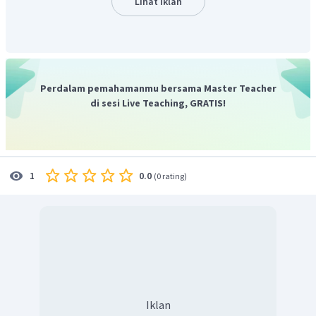
Lihat Iklan
tinggi mencari pekerjaan.
Perdalam pemahamanmu bersama Master Teacher
di sesi Live Teaching, GRATIS!
0.0
1
(
0 rating
)
Iklan