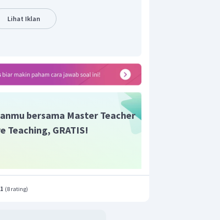
tif
snis, sehingga industri kecil kalah
Lihat Iklan
pekerjaan.
t adalah A.
anmu bersama Master Teacher
ive Teaching, GRATIS!
.1
(
8 rating
)