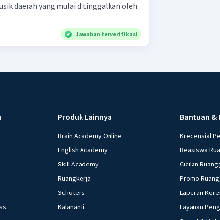
ik daerah yang mulai ditinggalkan oleh
.
Jawaban terverifikasi
u
Produk Lainnya
Bantuan & 
Brain Academy Online
Kredensial P
English Academy
Beasiswa Ru
Skill Academy
Cicilan Ruang
Ruangkerja
Promo Ruang
Schoters
Laporan Kere
ess
Kalananti
Layanan Pen