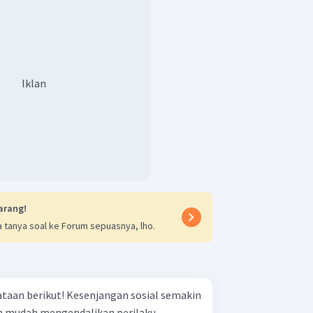
Iklan
arang!
 tanya soal ke Forum sepuasnya, lho.
njangan sosial semakin