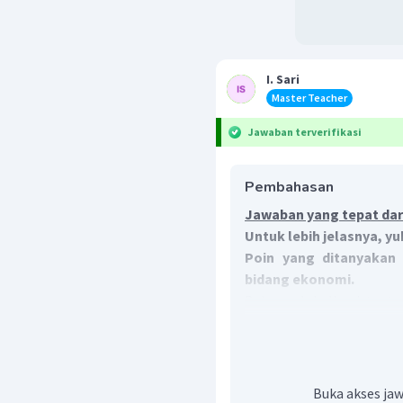
I. Sari
Master Teacher
Jawaban terverifikasi
Pembahasan
Jawaban yang tepat dari
Untuk lebih jelasnya, y
Poin yang ditanyakan 
bidang ekonomi.
Dalam globalisasi tentu
begitu juga globalisas
dampaknya. Dampak neg
ekonomi adalah:
Buka akses jaw