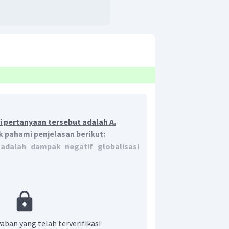
 pertanyaan tersebut adalah A.
uk pahami penjelasan berikut:
adalah dampak negatif globalisasi
 saja ada dampak negatif dan positif
i di bidang ekonomi yang selalu ada
atif dari globalisasi dalam bidang
aban yang telah terverifikasi