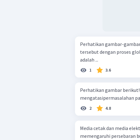
Perhatikan gambar-gambar berikut! Hubunga
tersebut dengan proses glo
adalah ...
1
3.6
Perhatikan gambar berikut! Upaya yang dapat dilakukan untu
mengatasipermasalahan pada
2
4.8
Media cetak dan media elek
memengaruhi persebaran bud