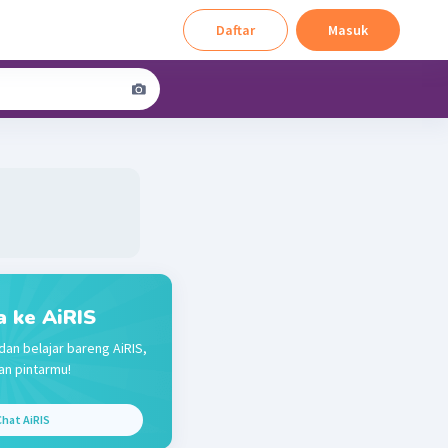
Daftar
Masuk
a ke AiRIS
dan belajar bareng AiRIS,
n pintarmu!
hat AiRIS