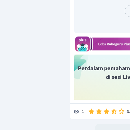
Perilaku hidup konsum
Terjadi persaingan bi
dengan industri besar
Kekurangan lapangan 
Jadi, jawaban yang tepa
Perdalam pemaham
di sesi L
3
1