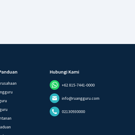
Panduan
Hubungi Kami
erusahaan
+62 815-7441-0000
angguru
info@ruangguru.com
guru
guru
02130930000
ntanan
gaduan