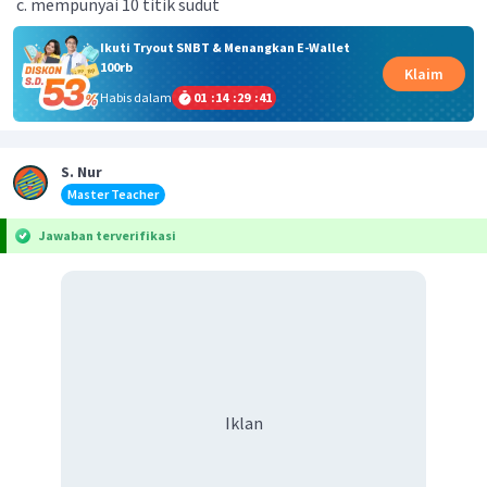
mempunyai 10 titik sudut
Ikuti Tryout SNBT & Menangkan E-Wallet
100rb
Klaim
Habis dalam
01
:
14
:
29
:
41
S. Nur
Master Teacher
Jawaban terverifikasi
Iklan