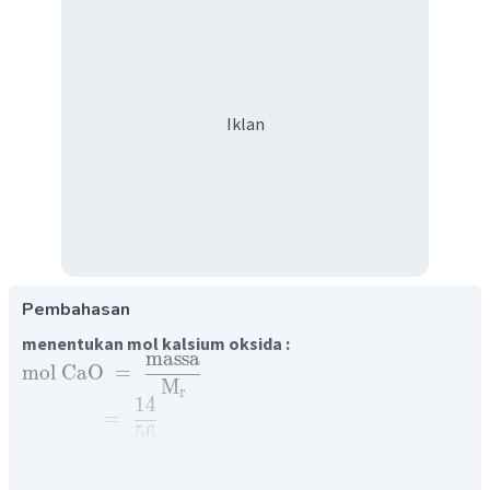
Iklan
Pembahasan
menentukan mol kalsium oksida :
massa
mol
CaO
=
M
r
14
=
56
=
0
,
25
mol
CO
menentukan mol
:
2