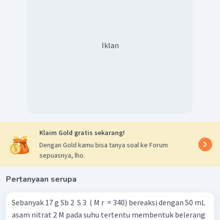
Iklan
Klaim Gold gratis sekarang!
Dengan Gold kamu bisa tanya soal ke Forum
sepuasnya, lho.
Pertanyaan serupa
Sebanyak 17 g Sb 2 ​ S 3 ​ ( M r ​ = 340) bereaksi dengan 50 mL
asam nitrat 2 M pada suhu tertentu membentuk belerang