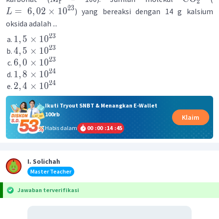
r
2
23
=
6
,
02
×
1
0
) yang bereaksi dengan 14 g kalsium
L
oksida adalah ...
23
1
,
5
×
1
0
23
4
,
5
×
1
0
23
6
,
0
×
1
0
24
1
,
8
×
1
0
24
2
,
4
×
1
0
Ikuti Tryout SNBT & Menangkan E-Wallet
100rb
Klaim
Habis dalam
00
:
00
:
14
:
44
I. Solichah
Master Teacher
Jawaban terverifikasi