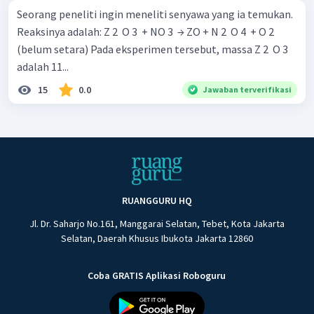
Seorang peneliti ingin meneliti senyawa yang ia temukan.
Reaksinya adalah: Z 2 ​ O 3 ​ + NO 3 ​ → ZO + N 2 ​ O 4 ​ + O 2 ​
(belum setara) Pada eksperimen tersebut, massa Z 2 ​ O 3 ​
adalah 11...
15
0.0
Jawaban terverifikasi
RUANGGURU HQ
Jl. Dr. Saharjo No.161, Manggarai Selatan, Tebet, Kota Jakarta
Selatan, Daerah Khusus Ibukota Jakarta 12860
Coba GRATIS Aplikasi Roboguru