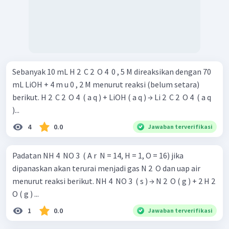
Sebanyak 10 mL H 2 ​ C 2 ​ O 4 ​ 0 , 5 M direaksikan dengan 70
mL LiOH + 4 m u 0 , 2 M menurut reaksi (belum setara)
berikut. H 2 ​ C 2 ​ O 4 ​ ( a q ) + LiOH ( a q ) → Li 2 ​ C 2 ​ O 4 ​ ( a q
)...
4
0.0
Jawaban terverifikasi
Padatan NH 4 ​ NO 3 ​ ( A r ​ N = 14, H = 1, O = 16) jika
dipanaskan akan terurai menjadi gas N 2 ​ O dan uap air
menurut reaksi berikut. NH 4 ​ NO 3 ​ ( s ) → N 2 ​ O ( g ) + 2 H 2 ​
O ( g ) ...
1
0.0
Jawaban terverifikasi