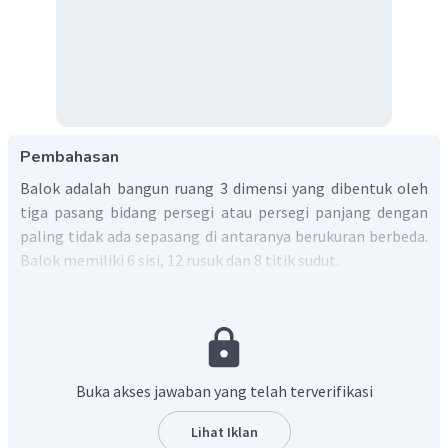
Pembahasan
Balok adalah bangun ruang 3 dimensi yang dibentuk oleh
tiga pasang bidang persegi atau persegi panjang dengan
paling tidak ada sepasang di antaranya berukuran berbeda.
Balok memiliki 6 sisi, 12 rusuk dan 8 titik sudut.
Balok juga memiliki sifat - sifat seperti halnya bangun
ruang lain. Sifat - sifat balok antara lain :
1. Sisi-sisi balok berbentuk persegi panjang.
2. Rusuk-rusuk yang sejajar memiliki ukuran sama panjang.
3. Setiap diagonal bidang pada sisi yang berhadapan
Buka akses jawaban yang telah terverifikasi
memiliki ukuran sama panjang.
4. Setiap diagonal ruang pada balok memiliki ukuran sama
Lihat Iklan