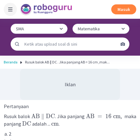
Masuk
Beranda
Rusuk balok AB ∥ DC . Jika panjang AB = 16 cm ,mak...
Iklan
Pertanyaan
AB
∥
DC
AB
=
16
cm
Rusuk balok
. Jika panjang
, maka
DC
cm
panjang
adalah ...
.
2