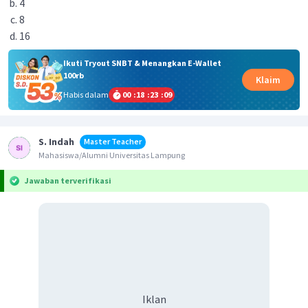
4
8
16
Ikuti Tryout SNBT & Menangkan E-Wallet
100rb
Klaim
Habis dalam
00
:
18
:
23
:
09
S. Indah
Master Teacher
Mahasiswa/Alumni Universitas Lampung
Jawaban terverifikasi
Iklan