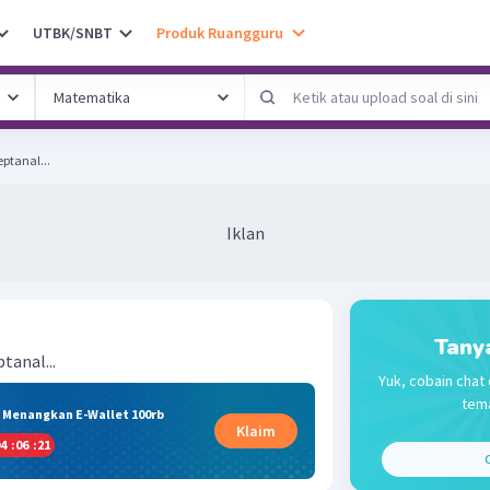
UTBK/SNBT
Produk Ruangguru
ptanal...
Iklan
Tany
tanal...
Yuk, cobain chat 
tema
& Menangkan E-Wallet 100rb
Klaim
4
:
06
:
21
C