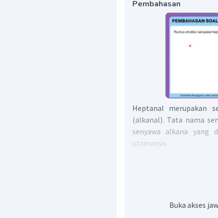
Pembahasan
Heptanal merupakan se
(alkanal). Tata nama se
senyawa alkana yang d
utamanya.
Senyawa tersebut adalah
strukturnya. Maka, strukt
Buka akses jaw
Jadi, struktur di atas 