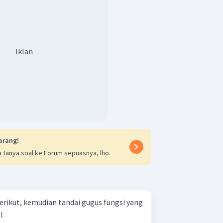
Iklan
arang!
 tanya soal ke Forum sepuasnya, lho.
erikut, kemudian tandai gugus fungsi yang
anal