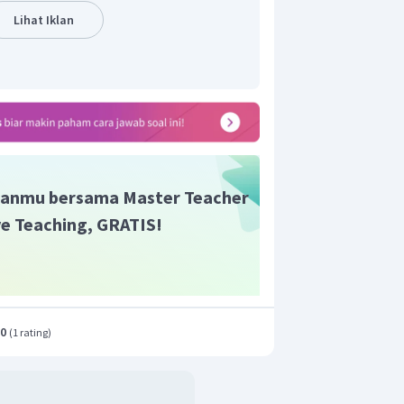
Lihat Iklan
anmu bersama Master Teacher
ive Teaching, GRATIS!
.0
(
1 rating
)