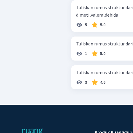
Tuliskan rumus struktur dari senya
dimetilvaleraldehida
5
5.0
1
5.0
3
4.6
Produk Ruanggur