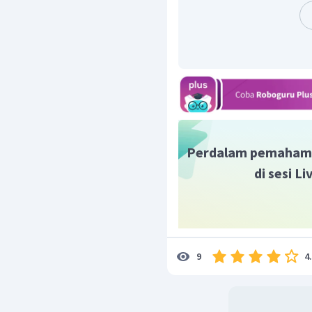
Perdalam pemaham
di sesi L
4
9