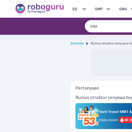
SD
SMP
SMA
Beranda
Rumus struktur senyawa he
Pertanyaan
Rumus struktur senyawa hep
Ikuti Tryout SNBT 
Habis dalam
00
:
0