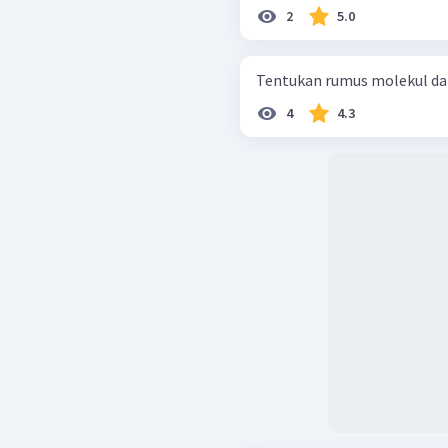
2
5.0
Tentukan rumus molekul dan
4
4.3