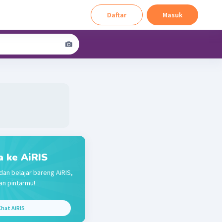
Daftar
Masuk
a ke AiRIS
dan belajar bareng AiRIS,
n pintarmu!
hat AiRIS