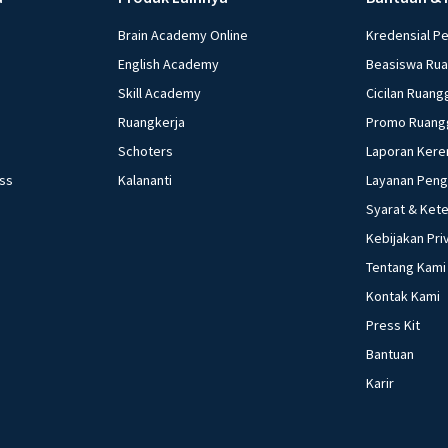
Brain Academy Online
Kredensial P
English Academy
Beasiswa Ru
Skill Academy
Cicilan Ruang
Ruangkerja
Promo Ruang
Schoters
Laporan Kere
ess
Kalananti
Layanan Pen
Syarat & Ket
Kebijakan Pri
Tentang Kami
Kontak Kami
Press Kit
Bantuan
Karir