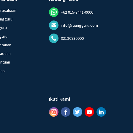
erusahaan
+62 815-7441-0000
angguru
info@ruangguru.com
guru
guru
02130930000
ntanan
gaduan
entuan
vasi
Ikuti Kami