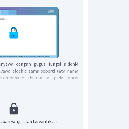
nyawa dengan gugus fungsi aldehid
nyawa aldehid sama seperti tata nama
itambahkan akhiran -al pada rantai
C
 heptanal yang memiliki 7 atom
pada
ur dari heptanal adalah sebagai berikut.
aban yang telah terverifikasi
merupakan senyawa heptanal.