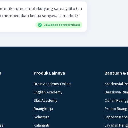
emiliki rumus molekulyang sama yaitu C n
 cara membedakan kedua senyawa tersebut?
Jawaban terverifikasi
u
Produk Lainnya
Bantuan & 
Brain Academy Online
Kredensial P
English Academy
Beasiswa Ru
Skill Academy
Cicilan Ruang
Ruangkerja
Promo Ruang
Schoters
Laporan Kere
ess
Kalananti
Layanan Pen