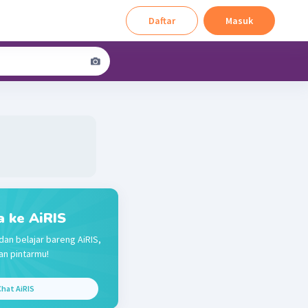
Daftar
Masuk
a ke AiRIS
dan belajar bareng AiRIS,
n pintarmu!
hat AiRIS