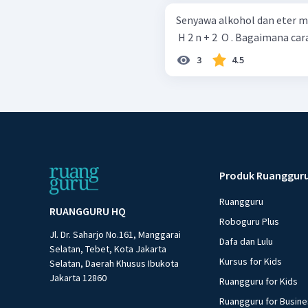
Senyawa alkohol dan eter m
​ H 2 n + 2 ​ O . Bagaimana
3
4.5
Produk Ruanggur
Ruangguru
RUANGGURU HQ
Roboguru Plus
Jl. Dr. Saharjo No.161, Manggarai
Dafa dan Lulu
Selatan, Tebet, Kota Jakarta
Kursus for Kids
Selatan, Daerah Khusus Ibukota
Jakarta 12860
Ruangguru for Kids
Ruangguru for Busin