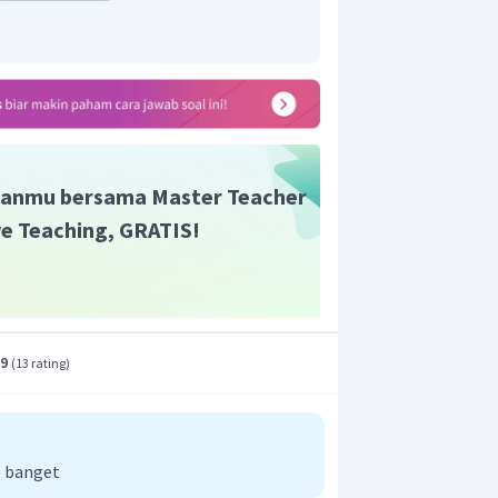
gan persamaan reaksinya yaitu:
Na
→
2
CH
–
CH
–
ONa
+
H
3
2
2
pat bereaksi dengan logam natrium
ehingga cairan dengan rumus molekul
CH
−
CH
−
OH
iliki struktur
3
2
anmu bersama Master Teacher
ive Teaching, GRATIS!
.9
(
13 rating
)
 banget