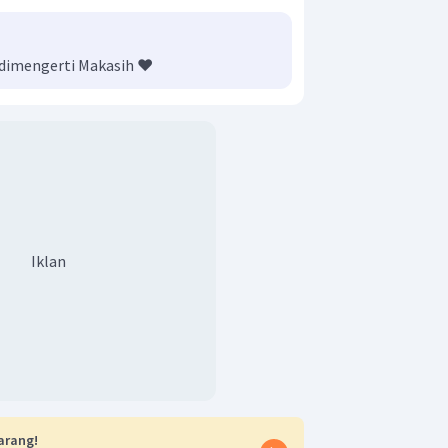
dimengerti Makasih ❤️
Iklan
arang!