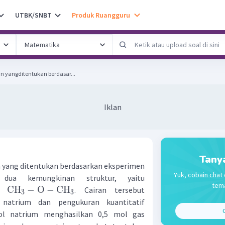
UTBK/SNBT
Produk Ruangguru
n yangditentukan berdasar...
Iklan
Tany
 yang ditentukan berdasarkan eksperimen
Yuk, cobain chat 
dua kemungkinan struktur, yaitu
tema
CH
−
O
−
CH
n
. Cairan tersebut
3
3
natrium dan pengukuran kuantitatif
C
ol natrium menghasilkan 0,5 mol gas