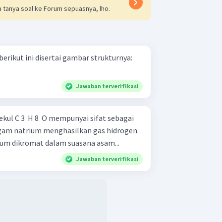
 tanya soal ke Forum sepuasnya, lho.
erikut ini disertai gambar strukturnya:
Jawaban terverifikasi
l C 3 ​ H 8 ​ O mempunyai sifat sebagai
ium dikromat dalam suasana asam...
Jawaban terverifikasi