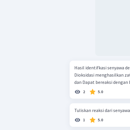
Hasil identifkasi senyawa den
Dioksidasi menghasilkan za
2
5.0
1
5.0