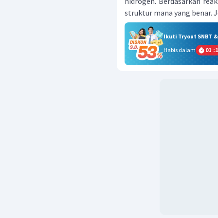
hidrogen. Berdasarkan reak
struktur mana yang benar. J
Ikuti Tryout SNBT 
Habis dalam
01
:
1