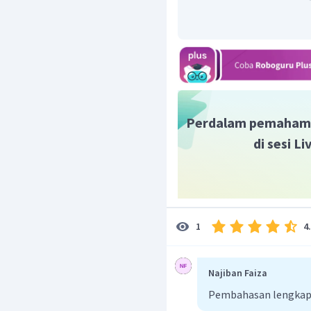
0,5 atau 2 : 1, sesuai den
2
CH
–
CH
–
OH
+
2
3
2
Jadi senyawa yang da
(Na) adalah alkohol, s
C
H
O
tersebut mem
2
6
(etanol).
Perdalam pemaham
di sesi L
4
1
Najiban Faiza
Pembahasan lengkap