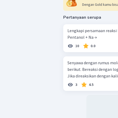
Dengan Gold kamu bisa
Pertanyaan serupa
Lengkapi persamaan reaksi b
Pentanol + Na →
10
0.0
Senyawa dengan rumus moleku
berikut. Bereaksi dengan logam natrium menghasilkan gas hidrogen.
Jika direaksikan dengan kal
3
4.5