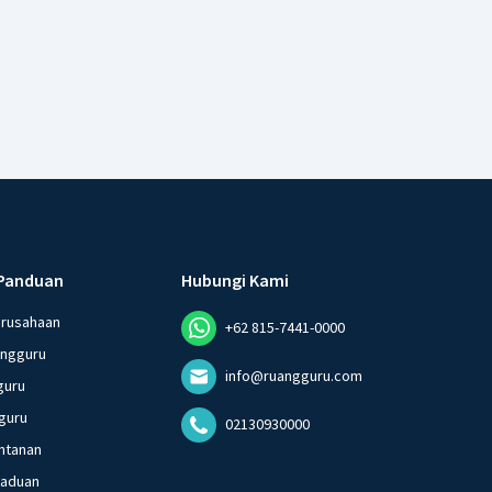
Panduan
Hubungi Kami
erusahaan
+62 815-7441-0000
angguru
info@ruangguru.com
guru
guru
02130930000
ntanan
gaduan