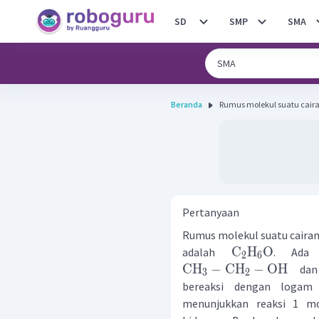
SD
SMP
SMA
Beranda
Rumus molekul suatu caira
Pertanyaan
Rumus molekul suatu cairan
C
H
O
adalah
. Ada 
2
6
CH
−
CH
−
OH
da
3
2
bereaksi dengan logam 
menunjukkan reaksi 1 m