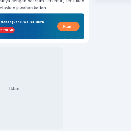
sinya dengan natrium tersebut, tentukan
elaskan jawaban kalian.
& Menangkan E-Wallet 100rb
Klaim
7
:
20
:
47
Iklan