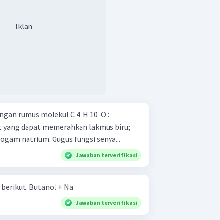
Iklan
gan rumus molekul C 4 ​ H 10 ​ O :
t yang dapat memerahkan lakmus biru;
dan Dapat bereaksi dengan logam natrium. Gugus fungsi senya...
Jawaban terverifikasi
Tuliskan reaksi dari senyawa berikut. Butanol + Na
Jawaban terverifikasi