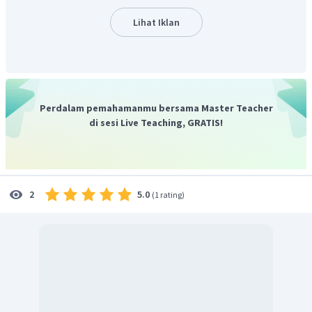
Tentukan terlebih dahulu keuntungan.
Lihat Iklan
Diperoleh keuntungannya adalah Rp3.600,00, maka dapat
ditentukan harga jual satu lusin (12) bolpoin, sebagai
Perdalam pemahamanmu bersama Master Teacher
berikut,
di sesi Live Teaching, GRATIS!
5.0
2
(
1 rating
)
Diperoleh harga jual setiap bolpoin adalah Rp1.800,00.
Jadi, jawaban yang tepat adalah C.