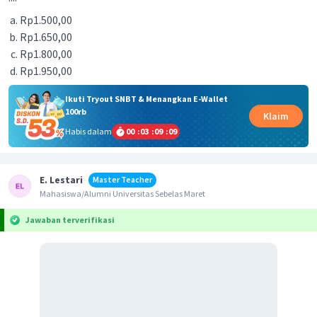
Rp1.500,00
Rp1.650,00
Rp1.800,00
Rp1.950,00
Ikuti Tryout SNBT & Menangkan E-Wallet
100rb
Klaim
Habis dalam
00
:
03
:
09
:
08
E. Lestari
Master Teacher
Mahasiswa/Alumni Universitas Sebelas Maret
Jawaban terverifikasi