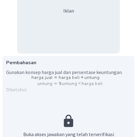
Iklan
Pembahasan
Gunakan konsep harga jual dan persentase keuntungan.
Diketahui:
Rudi membeli satu lusin bolpoin seharga Rp18.000,00.
Rudi menginginkan persentase keuntungan 20% dari
penjualannya
Akan ditentukan harga jual setiap bolpoin tersebut.
Buka akses jawaban yang telah terverifikasi