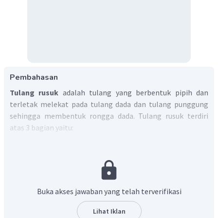
Pembahasan
Tulang rusuk
adalah tulang yang berbentuk pipih dan
terletak melekat pada tulang dada dan tulang punggung
sehingga membentuk rongga dada. Tulang rusuk terdiri
atas 3 bagian yaitu:
Tulang rusuk sejati
yang berjumlah 7 pasang
melekat pada tulang dada dan tulang punggung.
Tulang rusuk palsu
yang berjumlah 3 pasang
melekat pada tulang rusuk sejati dan tulang
Buka akses jawaban yang telah terverifikasi
punggung.
Tulang rusuk melayang
yang berjumlah 2 pasang
Lihat Iklan