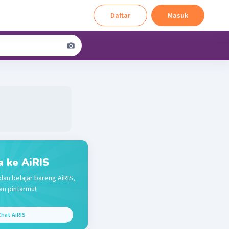
Daftar
Masuk
a ke AiRIS
dan belajar bareng AiRIS,
n pintarmu!
hat AiRIS