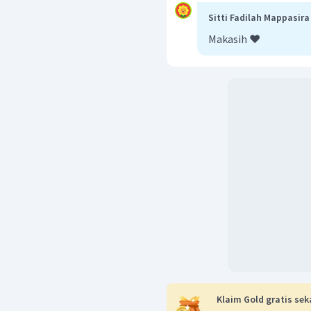
⋅
△
=
(
F
t
m
v
Sitti Fadilah Mappasira
(
5
)
(
0
,
2
)
=
0
,
1
(
Makasih ❤️
1
=
0
,
1
(
10
=
+
v
2
=
5
m
/
v
2
Dengan demikian kecepa
m/s.
Klaim Gold gratis sek