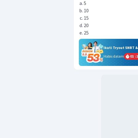
5
10
15
20
25
Ikuti Tryout SNBT 
Habis dalam
01
:
1