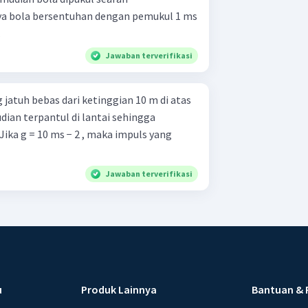
ya bola bersentuhan dengan pemukul 1 ms
.
Jawaban terverifikasi
jatuh bebas dari ketinggian 10 m di atas
ian terpantul di lantai sehingga
Jika g = 10 ms − 2 , maka impuls yang
Jawaban terverifikasi
u
Produk Lainnya
Bantuan & 