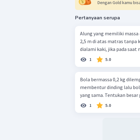
Dengan Gold kamu bisa
Pertanyaan serupa
Alung yang memiliki massa 
2,5 m di atas matras tanpa kecepatan awal. 
dialami kaki, jika pada saat 
1
5.0
Bola bermassa 0,2 kg dilem
membentur dinding lalu bol
yang sama. Tentukan besar
1
5.0