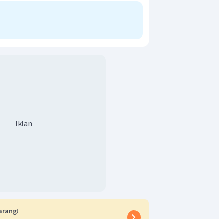
−
)
v
2
1
−
(
−
5
)
)
v
2
+
5
)
v
2
5
s
tan bola setelah dipukul sebesar 5
Iklan
arang!