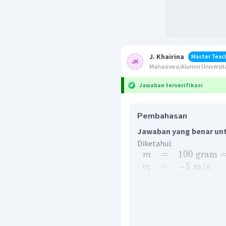
J. Khairina
Master Teac
Mahasiswa/Alumni Universita
Jawaban terverifikasi
Pembahasan
Jawaban yang benar unt
Diketahui:
=
100
gram
m
=
−
5
m
/
s
v
1
=
0
,
2
s
t
=
5
N
F
Ditanya:
?
v
2
Penyelesaian: