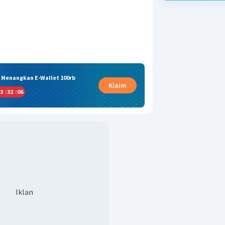
& Menangkan E-Wallet 100rb
Klaim
3
:
32
:
05
Iklan