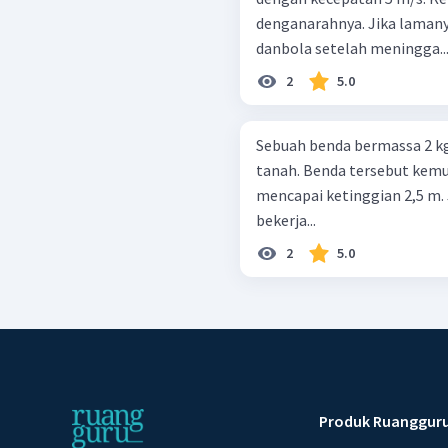
denganarahnya. Jika laman
danbola setelah meningga..
2
5.0
Sebuah benda bermassa 2 kg 
tanah. Benda tersebut kemud
mencapai ketinggian 2,5 m. 
bekerja...
2
5.0
Produk Ruanggur