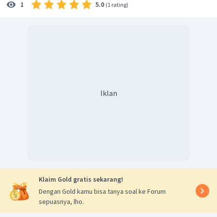
5.0
1
(
1 rating
)
Simple
Past.
Soal pada kalimat diatas menggunakan
Present Perfect
yang
menunjukkan subjek "
she
" telah tidur (di masa lalu) selama
sebelas jam dan masih belum bangun (efek di masa
sekarang yang terjadi). Maka pembentukkan kalimat di atas
akan menggunakan bentuk
affirmative Present Perfcect
(
Subject+ has/have+ past partcicple
+ object/complement+
for+ complement of time)
.
Iklan
Bentuk
Past Participle
dari
be
adalah
been.
Oleh karena itu jawaban yang paling tepat adalah
has
been
dan
for
.
Klaim Gold gratis sekarang!
Dengan Gold kamu bisa tanya soal ke Forum
sepuasnya, lho.