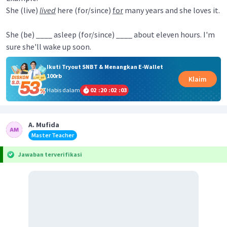
She (live)
lived
here (for/since)
for
many years and she loves it.
She (be) ____ asleep (for/since) ____ about eleven hours. I'm
sure she'll wake up soon.
Ikuti Tryout SNBT & Menangkan E-Wallet
100rb
Klaim
Habis dalam
02
:
20
:
02
:
02
A. Mufida
Master Teacher
Jawaban terverifikasi