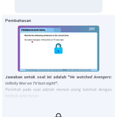
Pembahasan
Jawaban untuk soal ini adalah "
He watched Avengers:
Infinity War on TV last night
".
Perintah pada soal adalah menuis ulang kalimat dengan
bentuk yang benar.
Pada kalimat dapat diketahui terdapat
time signal
atau
keterangan waktu
last night
yang mengindikasikan bahwa
klaimat tersebut seharusnya ditulis dalam