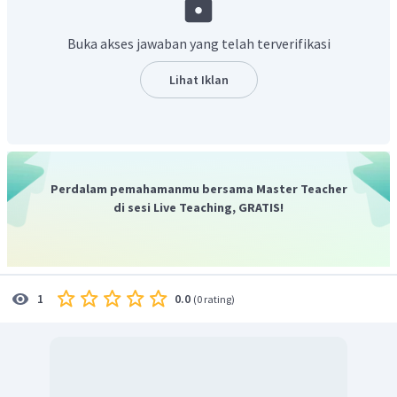
bentuk
Simple
Past Tense
dengan rumus sebagai berikut:
Buka akses jawaban yang telah terverifikasi
(+) S + V2 + O
(-) S + did + not + V1 + O
Lihat Iklan
(?) Did + S + V1 + O?
Dari keterangan tersebut, dapat disimpulkan jika bentuk
kalimat yang benar sesuai rumus adalah "
He
watched
Avengers: Infinity War on TV last night.",
yang artinya
Perdalam pemahamanmu bersama Master Teacher
"Dia menonton Avengers: Infinity War di TV tadi malam."
di sesi Live Teaching, GRATIS!
Dengan demikian, jawaban yang benar adalah
"He
watched Avengers: Infinity War on TV last night"
.
0.0
1
(
0 rating
)