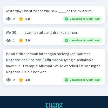
Yesterday I went to see the new ____ at the museum.
2
0.0
Jawaban terverifikasi
We (6) ____ayam betutu and drankdaluman.
1
5.0
Jawaban terverifikasi
Isilah titik di bawah ini dengan melengkapi kalimat
Negative dan Positive ( Affirmative )yang disediakan di
bawah ini. Example: Affirmative: He watched TV last night.
Negative: He did not wat...
2
4.0
Jawaban terverifikasi