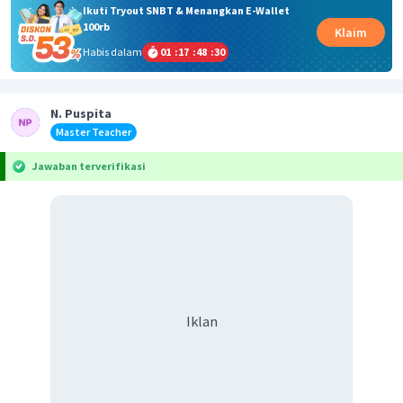
Ikuti Tryout SNBT & Menangkan E-Wallet
100rb
Klaim
Habis dalam
01
:
17
:
48
:
30
N. Puspita
Master Teacher
Jawaban terverifikasi
Iklan