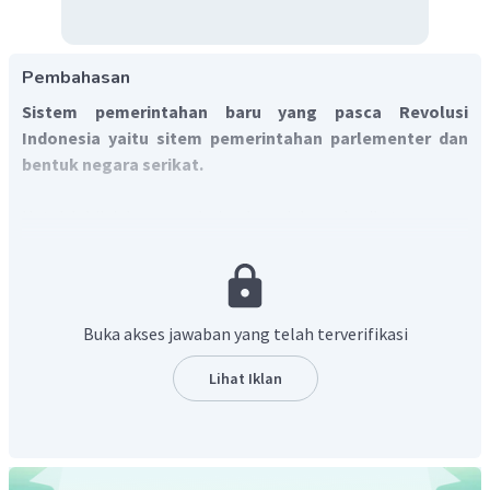
Pembahasan
Sistem pemerintahan baru yang pasca Revolusi
Indonesia yaitu sitem pemerintahan parlementer dan
bentuk negara serikat.
Untuk lebih jelasnya, yuk simak penjelasan berikut:
Revolusi Indonesia yang terjadi dalam kurun waktu 1945-
1949 menjadi periode penting bagi bangsa Indonesia.
Bangsa Indonesia menjadi lebih memahami arti
Buka akses jawaban yang telah terverifikasi
kemerdekaan. Adanya usaha pendudukan kembali atas
wilayah Indonesia oleh Belanda menyebabkan
Lihat Iklan
nasionalisme bangsa Indonesia semakin meningkat.
Dukungan untuk mempertahankan kemerdekaan yang baru
diperoleh pun mengalir dari berbagai lapisan masyarakat.
Periode revolusi juga memperkenalkan Indonesia dengan