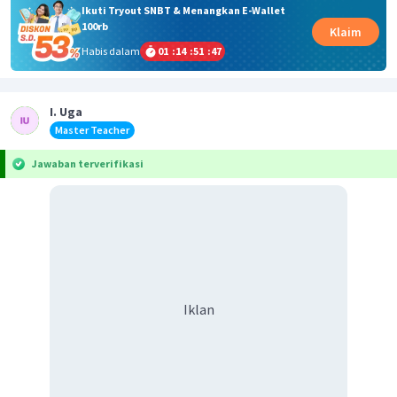
Ikuti Tryout SNBT & Menangkan E-Wallet
100rb
Klaim
Habis dalam
01
:
14
:
51
:
47
I. Uga
Master Teacher
Jawaban terverifikasi
Iklan