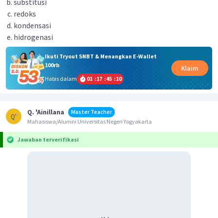
substitusi
redoks
kondensasi
hidrogenasi
Ikuti Tryout SNBT & Menangkan E-Wallet
100rb
Klaim
Habis dalam
01
:
17
:
45
:
10
Q. 'Ainillana
Master Teacher
Q'
Mahasiswa/Alumni Universitas Negeri Yogyakarta
Jawaban terverifikasi