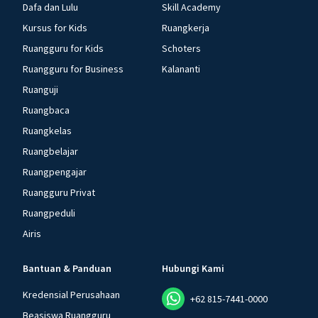
Dafa dan Lulu
Skill Academy
Kursus for Kids
Ruangkerja
Ruangguru for Kids
Schoters
Ruangguru for Business
Kalananti
Ruanguji
Ruangbaca
Ruangkelas
Ruangbelajar
Ruangpengajar
Ruangguru Privat
Ruangpeduli
Airis
Bantuan & Panduan
Hubungi Kami
Kredensial Perusahaan
+62 815-7441-0000
Beasiswa Ruangguru