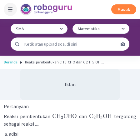
Masuk
Beranda
Reaksi pembentukan CH 3 ​ CHO dari C 2 ​ H 5 ​ OH ...
Iklan
Pertanyaan
CH
CHO
C
H
OH
Reaksi pembentukan
dari
tergolong
3
2
5
sebagai reaksi ....
adisi