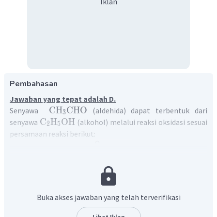
Iklan
Pembahasan
Jawaban yang tepat adalah D.
CH
CHO
Senyawa
(aldehida) dapat terbentuk dari
3
C
H
OH
senyawa
(alkohol) melalui reaksi oksidasi sesuai
2
5
persamaan reaksi berikut:
Pada reaksi di atas, terjadi perubahan ikatan dari jenuh
menjadi tak jenuh (ikatan rangkap), ini merupakan ciri dari
H
O
Buka akses jawaban yang telah terverifikasi
reaksi eliminasi dengan dilepaskannya
2
(kondensasi).
Lihat Iklan