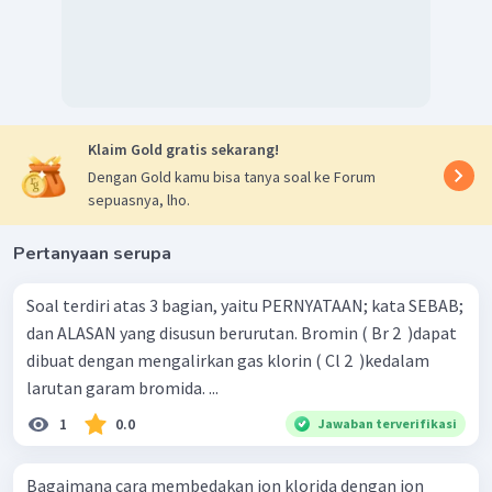
Klaim Gold gratis sekarang!
Dengan Gold kamu bisa tanya soal ke Forum
sepuasnya, lho.
Pertanyaan serupa
Soal terdiri atas 3 bagian, yaitu PERNYATAAN; kata SEBAB;
dan ALASAN yang disusun berurutan. Bromin ( Br 2 ​ )dapat
dibuat dengan mengalirkan gas klorin ( Cl 2 ​ )kedalam
larutan garam bromida. ...
1
0.0
Jawaban terverifikasi
Bagaimana cara membedakan ion klorida dengan ion