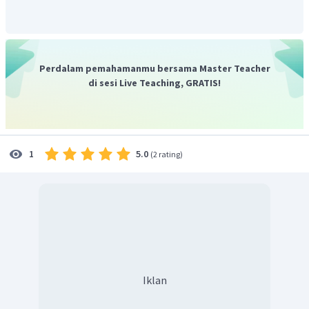
pilihan opsi jawaban yang sesuai dengan aturan tersebut.
Unsur halogen pada opsi jawaban yang berikatan dengan
−
−
−
Cl
,
Br
,
I
Kalium akan bermuatan negatif menjadi
ketika dioksidasi dengan unsur halogen lainnya. Pada opsi C
Perdalam pemahamanmu bersama Master Teacher
Br
Cl
karena letak unsur
berada di sebelah kiri
(yang
di sesi Live Teaching, GRATIS!
2
2
−
Cl
KCl
akan berubah menjadi ion
pada senyawa
) maka
Br
tidak akan bereaksi secara spontan dengan larutan
2
KCl
.
5.0
1
(
2 rating
)
Iklan