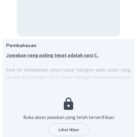
Pembahasan
Jawaban yang paling tepat adalah opsi C.
Soal ini melibatkan unsur-unsur halogen yaitu unsur yang
berada di golongan VII A. Unsur halogen merupakan unsur
non logam yang sangat reaktif. Kecenderungan sifat
F
>
Cl
>
Br
>
I
oksidator unsur halogen adalah
.
2
2
2
2
Berdasarkan urutan tersebut dimaknai bahwa unsur
halogen dapat mengoksidasi unsur yang berada di sebelah
kanannya tetapi tidak bisa mengoksidasi unsur yang berada
Buka akses jawaban yang telah terverifikasi
F
di sebelah kirinya. Unsur
dapat mengoksidasi semua
2
I
unsur halogen sementara unsur
tidak dapat
Lihat Iklan
2
mengoksidasi unsur halogen lainnya sehingga carilah di