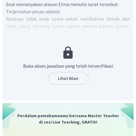
Soal menanyakan alasan Elma menulis surat tersebut.
Terjemahan pesan adalah:
Rasanya tidak enak sama sekali melihatmu lemah dan
sakit, bang. Semoga kamu segera merasa baikan seperti
sebelumnya karena semuanya tidak akan sama sampai
kamu kembali bersama kami! Cepat sembuh, abang!
Salam,
Elma
Dari terjemahan teks tersebut dapat diambil kesimpulan
Buka akses jawaban yang telah terverifikasi
bahwa Elma menulis surat karena dia ingin menunjukkan
kepeduliannya/perhatiannya dengan abangnya. Dalam
Lihat Iklan
bahasa Inggris kalimat tersebut menjadi
"Elma writes the
text because she wants to show her affection to her brother."
Jadi jawaban yang benar adalah Elma writes the text
because she wants to show her affection
and wish her
brother to get well soon
.
Perdalam pemahamanmu bersama Master Teacher
di sesi Live Teaching, GRATIS!