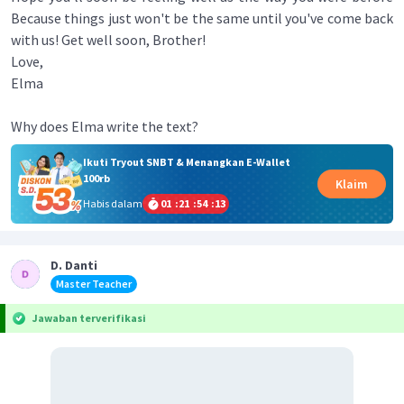
Because things just won't be the same until you've come back
with us! Get well soon, Brother!
Love,
Elma
Why does Elma write the text?
Ikuti Tryout SNBT & Menangkan E-Wallet
100rb
Klaim
Habis dalam
01
:
21
:
54
:
13
D. Danti
Master Teacher
Jawaban terverifikasi