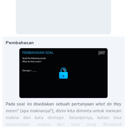
Pembahasan
Pada soal ini disediakan sebuah pertanyaan
what do they
mean?
(apa maknanya?), disini kita diminta untuk mencari
makna dari kata
damage.
Selanjutnya, kalian bisa
menemukan makna dari kata yang dimaksud