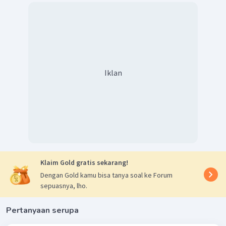
Iklan
Klaim Gold gratis sekarang!
Dengan Gold kamu bisa tanya soal ke Forum
sepuasnya, lho.
Pertanyaan serupa