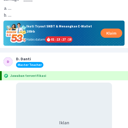
....
....
Ikuti Tryout SNBT & Menangkan E-Wallet
100rb
Klaim
Habis dalam
01
:
13
:
27
:
18
D. Danti
Master Teacher
Jawaban terverifikasi
Iklan