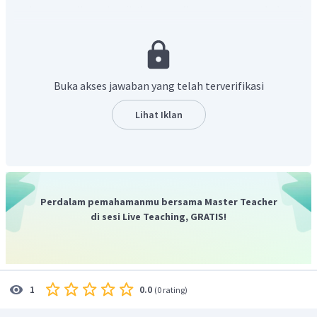
pada
monolingual dictionary
(kamus satu bahasa)
seperti
Oxford Learner's Dictionary.
Setelah dilakukan pencarian akan ditemukan bahwa makna
dari kata
damage
ialah
physical harm caused to something
which makes it less attractive, useful, or
Buka akses jawaban yang telah terverifikasi
valuable
(kekerasan fisik terhadap sesuatu yang dapat
membuatnya menjadi kurang menarik, berguna, atau
Lihat Iklan
berharga).
Perdalam pemahamanmu bersama Master Teacher
di sesi Live Teaching, GRATIS!
0.0
1
(
0 rating
)