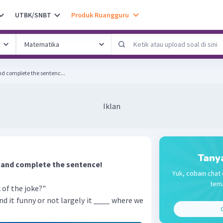
UTBK/SNBT
Produk Ruangguru
nd complete the sentenc...
Iklan
Tany
 and complete the sentence!
Yuk, cobain chat 
tema
 of the joke?"
nd it funny or not largely it ____ where we
C