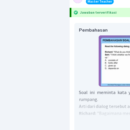
Master Teacher
Jawaban terverifikasi
Pembahasan
Soal ini meminta kata 
rumpang.
Arti dari dialog tersebut 
Richard:
"Bagaimana men
Sam:
"Saya pikir apaka
sebagian besar ____ di ma