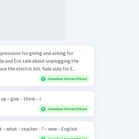
pressions for giving and asking for
e the electric bill. Yuda asks for E...
Jawaban terverifikasi
up – give – think – I
Jawaban terverifikasi
t – what – teacher - ? – new – English
Jawaban terverifikasi