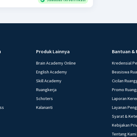
u
Produk Lainnya
Bantuan & 
Brain Academy Online
Kredensial P
English Academy
Beasiswa Ru
Skill Academy
Cicilan Ruang
Ruangkerja
Promo Ruang
Schoters
Laporan Kere
ess
Kalananti
Layanan Pen
Syarat & Ket
Kebijakan Pri
Tentang Kami