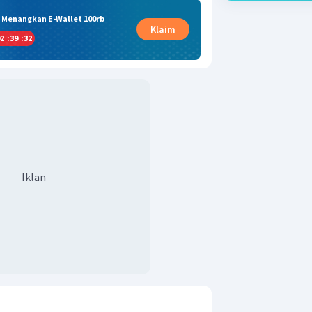
& Menangkan E-Wallet 100rb
Klaim
2
:
39
:
31
Iklan