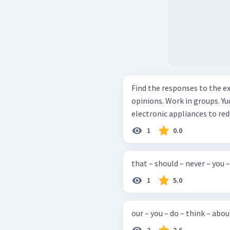
Find the responses to the ex
opinions. Work in groups. Yuda and Eric talk about unplugging the
electronic appliances to reduc
1
0.0
that – should – never – you – 
1
5.0
our – you – do – think – abou