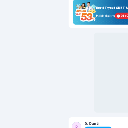
Ikuti Tryout SNBT 
Habis dalam
01
:
0
D. Danti