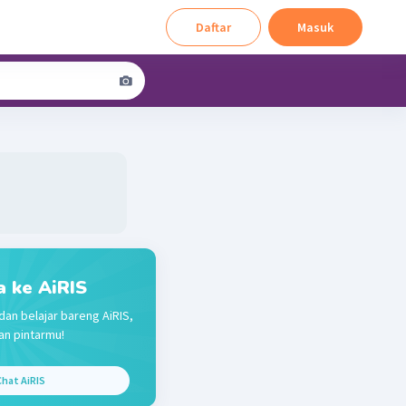
Daftar
Masuk
a ke AiRIS
dan belajar bareng AiRIS,
n pintarmu!
hat AiRIS