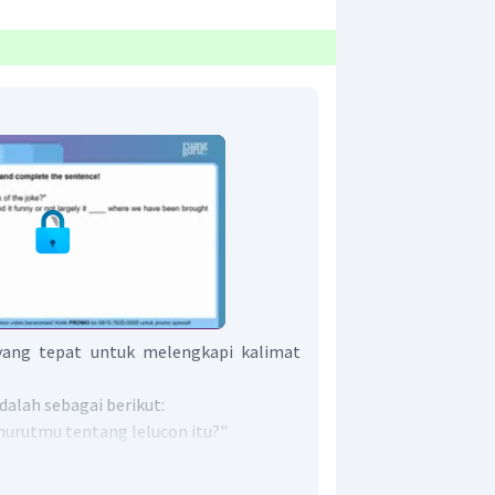
yang tepat untuk melengkapi kalimat
adalah sebagai berikut:
urutmu tentang lelucon itu?"
h kita menganggapnya lucu atau tidak,
na kita dibesarkan."