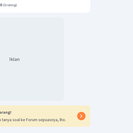
.0
(
0 rating
)
Iklan
arang!
 tanya soal ke Forum sepuasnya, lho.