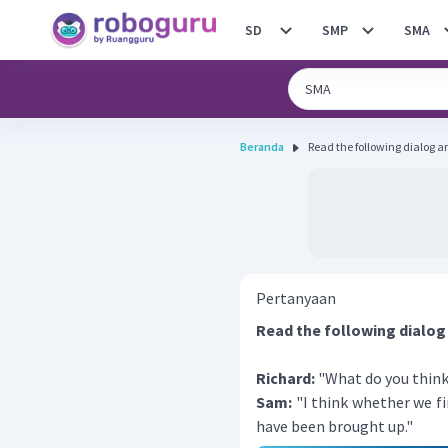
SD
SMP
SMA
Beranda
Read the following dialog a
Pertanyaan
Read the following dialog
Richard:
"What do you think
Sam:
"I think whether we fi
have been brought up."