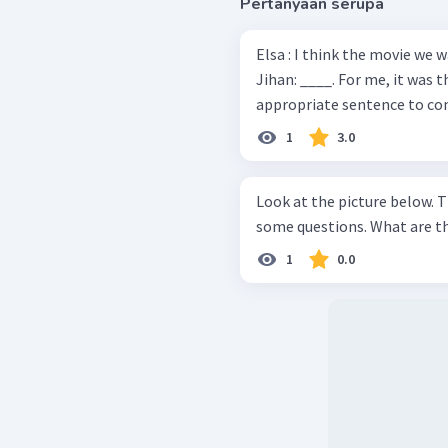
Pertanyaan serupa
Elsa : I think the movie we 
Jihan: ____. For me, it was the worst 
appropriate sentence to co
1
3.0
Look at the picture below. 
some questions. W
1
0.0