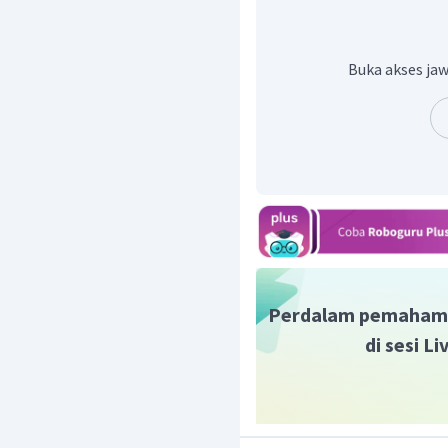
Kata untuk melengkapi 
sehingga menjadi "Saya 
atau tidak, sebagian 
Buka akses jaw
dibesarkan."
Dalam bahasa Inggris, j
Jadi, jawaban yang tepat
Perdalam pemaham
di sesi L