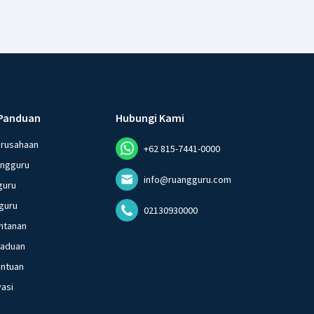
Panduan
Hubungi Kami
erusahaan
+62 815-7441-0000
angguru
info@ruangguru.com
guru
guru
02130930000
ntanan
gaduan
entuan
vasi