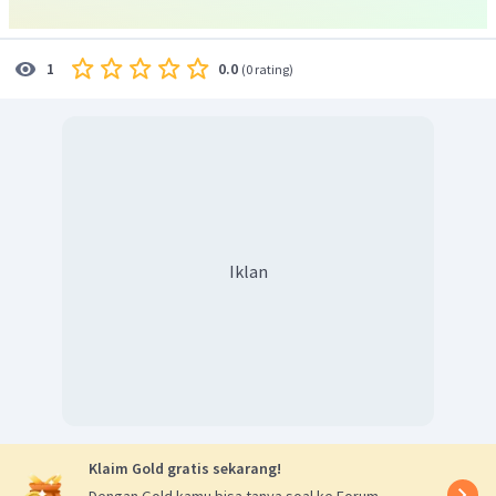
0.0
1
(
0 rating
)
Iklan
Klaim Gold gratis sekarang!