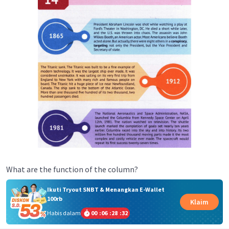
What are the function of the column?
Ikuti Tryout SNBT & Menangkan E-Wallet
100rb
Klaim
Habis dalam
00
:
06
:
28
:
32