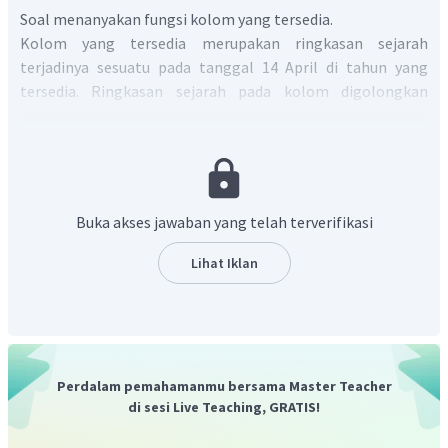
Soal menanyakan fungsi kolom yang tersedia.
Kolom yang tersedia merupakan ringkasan sejarah
terjadinya sesuatu pada tanggal 14 April di tahun yang
tersedia. Ringkasan sejarah pada kolom digolongkan
sebagai
historical
recount text.
Teks pada kolom bertujuan
untuk menceritakan peristiwa sejarah sehingga orang tahu
lebih banyak tentang hal-hal penting yang terjadi di masa
lalu.
Sehingga, contoh jawaban yang benar untuk soal tersebut
Buka akses jawaban yang telah terverifikasi
adalah
"The function of the column is to tell historical events so
that people know more about important things that happened
Lihat Iklan
in the past."
Jadi, contoh jawaban yang benar adalah
"The function of
the column is to tell historical events so that people know
more about important things that happened in the past."
Perdalam pemahamanmu bersama Master Teacher
di sesi Live Teaching, GRATIS!