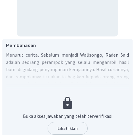
Pembahasan
Menurut cerita, Sebelum menjadi Walisongo, Raden Said
adalah seorang perampok yang selalu mengambil hasil
bumi di gudang penyimpanan kerajaannya. Hasil curiannya,
dan rampokanya itu akan ia bagikan kepada orang-orang
yang miskin. Suatu hari, Saat Raden Said berada di hutan
dan ia melihat seseorang kakek tua yang bertongkat.
Orang itu adalah Sunan Bonang. Karena tongkat itu dilihat
seperti tongkat emas, ia merampas tongkat itu. Katanya,
hasil rampokan itu akan ia bagikan kepada orang yang
Buka akses jawaban yang telah terverifikasi
miskin. Tetapi, Sang Sunan Bonang tidak membenarkan
cara itu. Ia menasihati Raden Said bahwa Allah S.W.T tidak
Lihat Iklan
akan menerima amal yang buruk. Lalu, Sunan Bonang