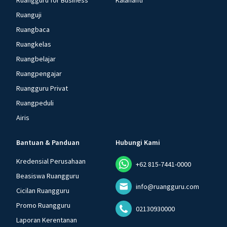
Ruangguru for Business
Kalananti
Ruanguji
Ruangbaca
Ruangkelas
Ruangbelajar
Ruangpengajar
Ruangguru Privat
Ruangpeduli
Airis
Bantuan & Panduan
Hubungi Kami
Kredensial Perusahaan
+62 815-7441-0000
Beasiswa Ruangguru
info@ruangguru.com
Cicilan Ruangguru
Promo Ruangguru
02130930000
Laporan Kerentanan