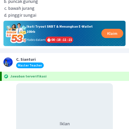
puncak gunung
bawah jurang
pinggir sungai
Ikuti Tryout SNBT & Menangkan E-Wallet
100rb
Klaim
Habis dalam
00
:
18
:
11
:
21
C. Sianturi
Master Teacher
Jawaban terverifikasi
Iklan