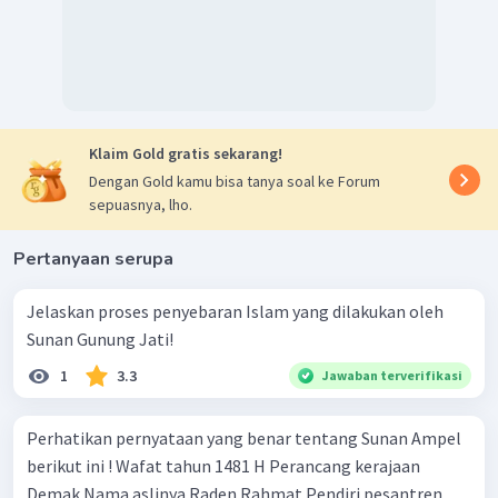
oleh Sunan Bonang. Kalijaga lalu melanjutkan dakwahnya
dan dikenal sebagai Sunan Kalijaga.
Berdasarkan penjelasan tersebut, jawaban yang tepat
adalah D.
Klaim Gold gratis sekarang!
Dengan Gold kamu bisa tanya soal ke Forum
sepuasnya, lho.
Pertanyaan serupa
Jelaskan proses penyebaran Islam yang dilakukan oleh
Sunan Gunung Jati!
1
3.3
Jawaban terverifikasi
Perhatikan pernyataan yang benar tentang Sunan Ampel
berikut ini ! Wafat tahun 1481 H Perancang kerajaan
Demak Nama aslinya Raden Rahmat Pendiri pesantren