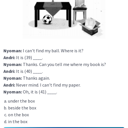
Nyoman:
I can't find my ball. Where is it?
Andri:
It is (39) ____.
Nyoman:
Thanks. Can you tell me where my book is?
Andri:
It is (40) ____.
Nyoman:
Thanks again.
Andri:
Never mind. I can't find my paper.
Nyoman:
Oh, it is (41) ____.
under the box
beside the box
on the box
in the box