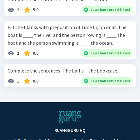
2
5.0
Jawaban terverifikasi
Fill the blanks with preposition of time In, on or at. The
boat is ____ the river and the person rowing is ____ the
boat and the person swimming is ____ the ocean.
2
0.0
Jawaban terverifikasi
Complete the sentences! The ballis ... the bookcase.
1
0.0
Jawaban terverifikasi
RUANGGURU HQ