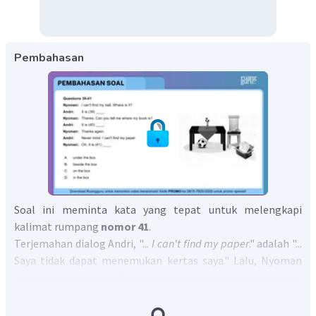
Pembahasan
Soal ini meminta kata yang tepat untuk melengkapi
kalimat rumpang
nomor 41
.
Terjemahan dialog Andri, "..
. I can't find my paper
." adalah "...
Saya tidak dapat menemukan kertas saya." Lalu, Nyoman
merespons dengan "
Oh, it is (41)
____. " yang artinya "Oh,
itu ada di ____."
Perhatikan gambar yang ada pada soal tersebut. Kertas