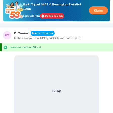
Ikuti Tryout SNBT & Menangkan E-Wallet
100rb
Klaim
Habis dalam
00
:
10
:
39
:
35
D. Yaniar
Master Teacher
Mahasiswa/Alumni UIN Syarif Hidayatullah Jakarta
Jawaban terverifikasi
Iklan