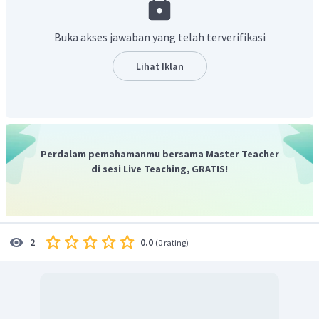
Andri berada
di dalam kardus
.
Berikut ini adalah terjemahan dari opsi jawaban A sampai D:
Buka akses jawaban yang telah terverifikasi
A. "
under the box
" artinya "di bawah kardus"
B. "
beside the box
" artinya "di sebelah kardus"
Lihat Iklan
C. "
on the box
" artinya "di atas kardus"
D. "
in the box
" artinya "di dalam kotak"
Jadi, jawaban yang benar adalah D.
Perdalam pemahamanmu bersama Master Teacher
di sesi Live Teaching, GRATIS!
0.0
2
(
0 rating
)