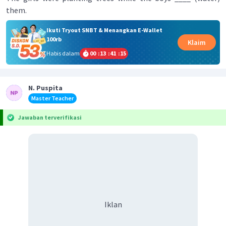
them.
Ikuti Tryout SNBT & Menangkan E-Wallet
100rb
Klaim
Habis dalam
00
:
13
:
41
:
15
N. Puspita
Master Teacher
Jawaban terverifikasi
Iklan