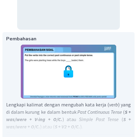
Pembahasan
Lengkapi kalimat dengan mengubah kata kerja (
verb
) yang
di dalam kurung ke dalam bentuk
Past Continuous Tense
(
S +
was/were + V-ing + O/C.
) atau
Simple Past Tense
(
S +
was/were + O/C.
) atau (
S + V2 + O/C.
).
The girls
were planting
trees while the boys ____ (water)