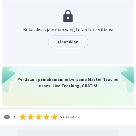
them.
(Anak perempuan sedang menanam pohon
sementara anak laki-laki ____ (menyirami) nya.)
Kata yang tepat untuk mengisi bagian rumpang adalah
"menyirami (
watered
)". Dengan demikian, kalimat
Buka akses jawaban yang telah terverifikasi
lengkapnya menjadi "
Anak perempuan sedang menanam
pohon
sementara anak laki-laki menyiraminya
."
Lihat Iklan
Jadi, jawaban yang tepat adalah "
The girls were planting
trees while the boys watered them."
Perdalam pemahamanmu bersama Master Teacher
di sesi Live Teaching, GRATIS!
5.0
2
(
2 rating
)