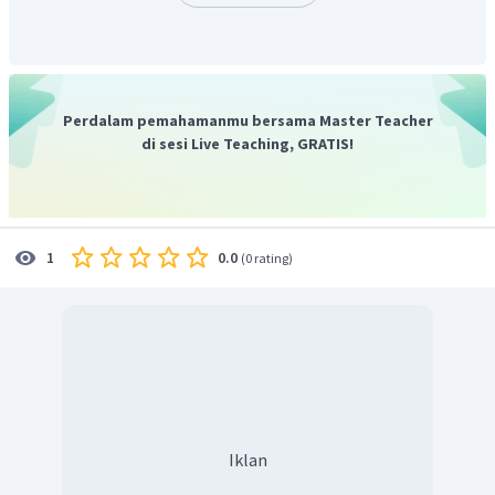
dan Provinsi Jawa Barat sebanyak 1.125.899 ton.
Jadi, jawaban yang benar adalah A.
Perdalam pemahamanmu bersama Master Teacher
di sesi Live Teaching, GRATIS!
0.0
1
(
0 rating
)
Iklan