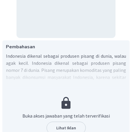
Pembahasan
Indonesia dikenal sebagai produsen pisang di dunia, walau
agak kecil. Indonesia dikenal sebagai produsen pisang
nomor 7 di dunia. Pisang merupakan komoditas yang paling
banyak dikonsumsi masyarakat Indonesia, karena sekitar
45% konsumsi buah-buahan adalah pisang.
Pada tahun
2018, menurut data dari BPS, terdapat
tiga provinsi di Indonesia dengan
produksi pisang terbanyak, di antaranya Jawa Timur,
Lampung, dan Jawa Barat. Provinsi Jawa Timur
Buka akses jawaban yang telah terverifikasi
memproduksi sebanyak 2.059.923 ton,
diikuti Provinsi Lampung sebanyak 1.438.559 ton,
Lihat Iklan