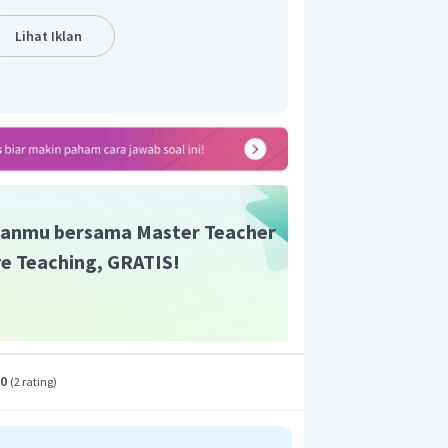
Lihat Iklan
 bias relatif prisma terhadap udara,
ikut
)
β
∘
0
)
anmu bersama Master Teacher
ive Teaching, GRATIS!
.0
(
2 rating
)
isma terhadap udara dapat dituliskan