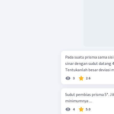
Pada suatu prisma sama sisi
sinar dengan sudut datang 4
Tentukanlah besar deviasi 
3
2.6
Sudut pembias prisma 5°. Jik
minimumnya ....
4
5.0