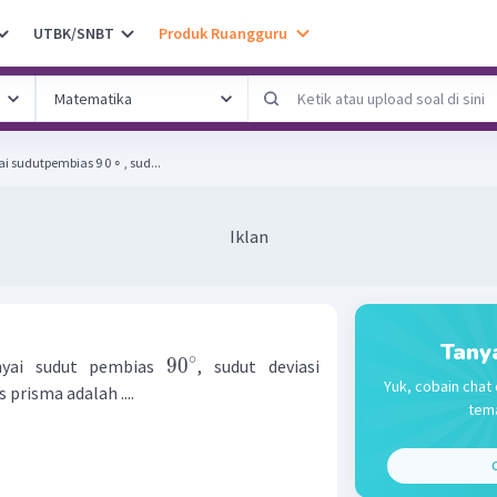
UTBK/SNBT
Produk Ruangguru
sudutpembias 9 0 ∘ , sud...
Iklan
Tany
∘
9
0
nyai sudut pembias
, sudut deviasi
Yuk, cobain chat 
prisma adalah ....
tema
C