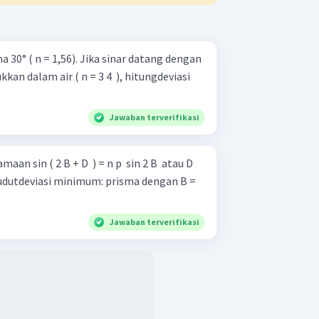
 30° ( n = 1,56). Jika sinar datang dengan
an dalam air ( n = 3 4 ​ ), hitungdeviasi
Jawaban terverifikasi
sin ( 2 B + D ​ ) = n p ​ sin 2 B ​ atau D
viasi minimum: prisma dengan B =
Jawaban terverifikasi