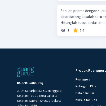
Sebuah prisma dengan sudut 
sinar datang kesalah satu s
Hitunglah sudut deviasi mi
1
5.0
Produk Ruanggur
Ruangguru
RUANGGURU HQ
Roboguru Plus
Jl. Dr. Saharjo No.161, Manggarai
Dafa dan Lulu
Selatan, Tebet, Kota Jakarta
Kursus for Kids
Selatan, Daerah Khusus Ibukota
Jakarta 12860