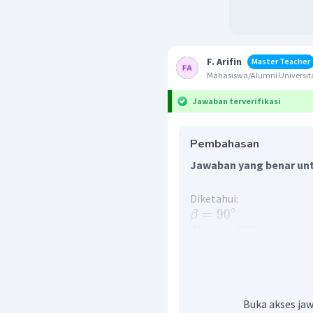
F. Arifin
Master Teacher
Mahasiswa/Alumni Universita
Jawaban terverifikasi
Pembahasan
Jawaban yang benar unt
Diketahui:
∘
=
9
0
β
∘
=
3
0
D
min
=
1
n
u
Ditanya:
=
?
n
Buka akses jaw
p