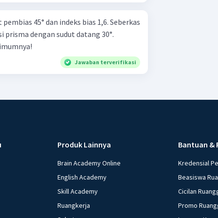
pembias 45° dan indeks bias 1,6. Seberkas
isi prisma dengan sudut datang 30°.
nimumnya!
Jawaban terverifikasi
u
Produk Lainnya
Bantuan & 
Brain Academy Online
Kredensial P
English Academy
Beasiswa Ru
Skill Academy
Cicilan Ruang
Ruangkerja
Promo Ruang