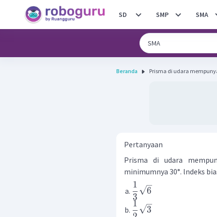
SD
SMP
SMA
Beranda
Prisma di udara mempunyai 
Pertanyaan
Prisma di udara mempu
minimumnya 30°. lndeks bias 
1
6
3
1
3
2