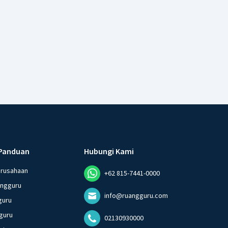
Panduan
Hubungi Kami
erusahaan
+62 815-7441-0000
angguru
info@ruangguru.com
guru
guru
02130930000