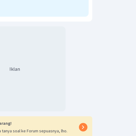
1
6
bias prisma adalah
.
2
t adalah C.
Iklan
arang!
 tanya soal ke Forum sepuasnya, lho.