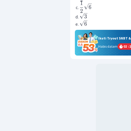
1
6
2
3
6
Ikuti Tryout SNBT 
Habis dalam
02
:
1