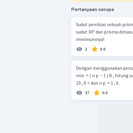
Pertanyaan serupa
Sudut pembias sebuah prisma
sudut 30° dan prisma dimasukk
minimumnya!
2
0.0
Dengan menggunakan persamaan 
min ​ = ( n p ​ − 1 ) B , hitung sudutde
10 , 0 ∘ dan n p ​ = 1 , 6 .
37
0.0