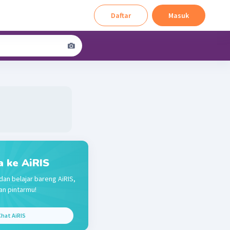
Daftar
Masuk
a ke AiRIS
dan belajar bareng AiRIS,
n pintarmu!
hat AiRIS