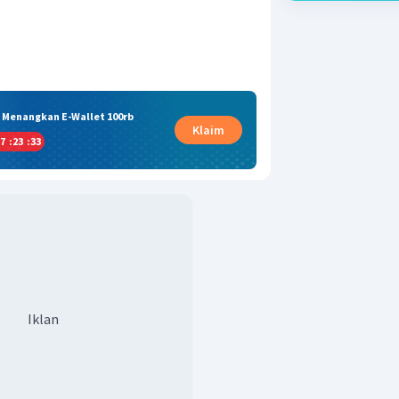
& Menangkan E-Wallet 100rb
Klaim
7
:
23
:
32
Iklan