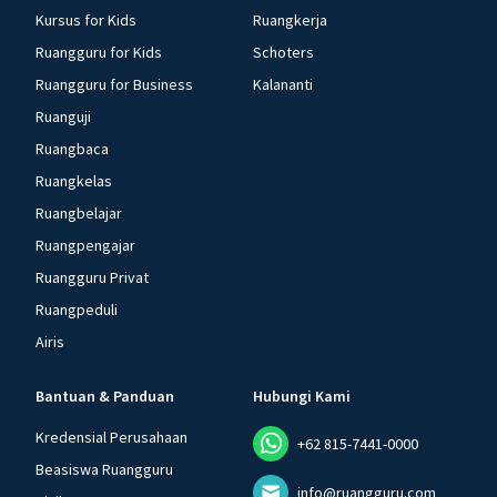
Kursus for Kids
Ruangkerja
Ruangguru for Kids
Schoters
Ruangguru for Business
Kalananti
Ruanguji
Ruangbaca
Ruangkelas
Ruangbelajar
Ruangpengajar
Ruangguru Privat
Ruangpeduli
Airis
Bantuan & Panduan
Hubungi Kami
Kredensial Perusahaan
+62 815-7441-0000
Beasiswa Ruangguru
info@ruangguru.com