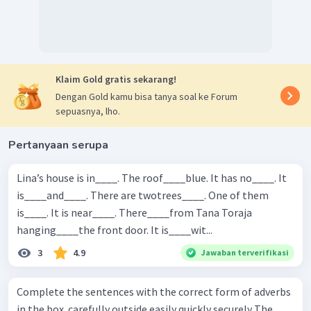
Klaim Gold gratis sekarang!
Dengan Gold kamu bisa tanya soal ke Forum
sepuasnya, lho.
Pertanyaan serupa
Lina’s house is in____. The roof____blue. It has no____. It
is____and____. There are twotrees____. One of them
is____. It is near____. There____from Tana Toraja
hanging____the front door. It is____wit...
3
4.9
Jawaban terverifikasi
Complete the sentences with the correct form of adverbs
in the box. carefully outside easily quickly securely The