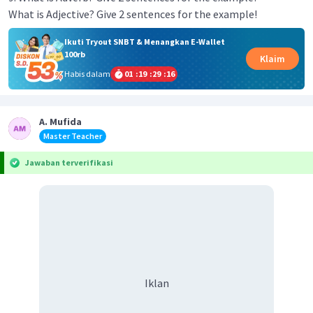
What is Adjective? Give 2 sentences for the example!
Ikuti Tryout SNBT & Menangkan E-Wallet
100rb
Klaim
Habis dalam
01
:
19
:
29
:
16
A. Mufida
Master Teacher
Jawaban terverifikasi
Iklan