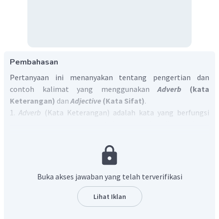
Pembahasan
Pertanyaan ini menanyakan tentang pengertian dan
contoh kalimat yang menggunakan
Adverb
(kata
Keterangan)
dan
Adjective
(Kata Sifat)
.
1.
Adverb
(Kata Keterangan) adalah kata yang berfungsi
untuk mendeskripsikan
verb
(kata kerja),
adjective
(kata
sifat), atau bahkan
adverb
lain. Jadi jawabannya
adalah
Adverb is a word that modifies (describes) a verb, an
adjective, or another adverb.
Kata keterangan bahasa Inggris ini merupakan salah satu
Buka akses jawaban yang telah terverifikasi
dari
part of speech.
Ada banyak jenis dari
adverb
. Salah satu
contoh kalimatnya adalah sebagai berikut:
Lihat Iklan
She speaks
politely
(Dia berbicara dengan sopan):