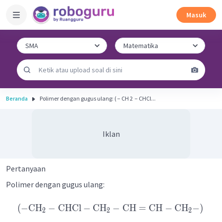
Masuk
Beranda
Polimer dengan gugus ulang: ( − CH 2 ​ − CHCl...
Iklan
Pertanyaan
Polimer dengan gugus ulang:
(
−
CH
−
CHCl
−
CH
−
CH
=
CH
−
CH
−
)
2
2
2