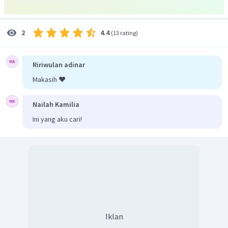
4.4
2
(
13 rating
)
Ririwulan adinar
Makasih ❤️
Nailah Kamilia
Ini yang aku cari!
Iklan