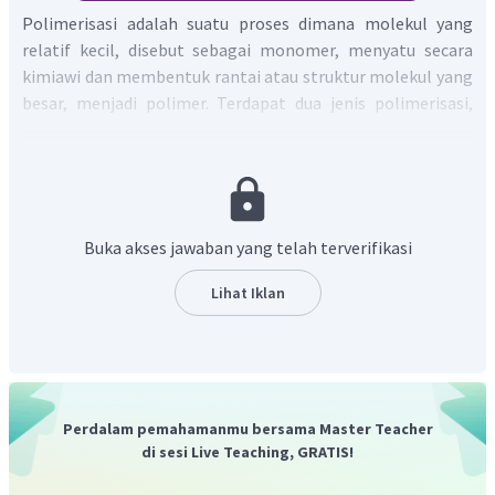
Polimerisasi adalah suatu proses dimana molekul yang
relatif kecil, disebut sebagai monomer, menyatu secara
kimiawi dan membentuk rantai atau struktur molekul yang
besar, menjadi polimer. Terdapat dua jenis polimerisasi,
yaitu polimerisasi adisi dan polimerisasi kondensasi.
Pada soal di atas, polimerisasi yang terjadi adalah
polimerisasi adisi, yaitu proses pembentukan polimer
melalui penggabungan molekul-molekul yang berikatan
rangkap membentuk rantai molekul yang panjang. Polimer
Buka akses jawaban yang telah terverifikasi
pada soal disusun oleh monomer
dan
melalui reaksi berikut:
Lihat Iklan
Dengan demikian, polimer tersebut terbentuk dari
campuran monomer
dan
.
Perdalam pemahamanmu bersama Master Teacher
di sesi Live Teaching, GRATIS!
Jadi, jawaban yang benar adalah D.