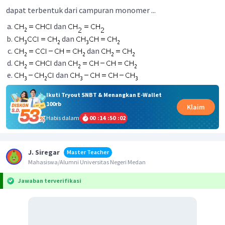
dapat terbentuk dari campuran monomer ...
dan
dan
dan
dan
dan
Ikuti Tryout SNBT & Menangkan E-Wallet
100rb
Klaim
Habis dalam
00
:
14
:
50
:
02
J. Siregar
Master Teacher
Mahasiswa/Alumni Universitas Negeri Medan
Jawaban terverifikasi