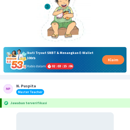
Ikuti Tryout SNBT & Menangkan E-Wallet
100rb
Klaim
Habis dalam
02
:
03
:
15
:
06
N. Puspita
Master Teacher
Jawaban terverifikasi