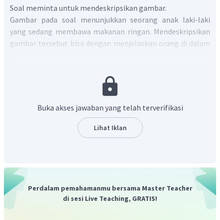
Soal meminta untuk mendeskripsikan gambar.
Gambar pada soal menunjukkan seorang anak laki-laki
yang sedang membawa makanan ringan. Mendeskripsikan
gambar tersebut bisa dengan menjelaskan orang di dalam
gambar, opini terhadap orang tersebut serta kegiatan yang
sedang dilakukan.
Apabila ditulis dalam Bahasa Indonesia maka kalimatnya
bisa menjadi "Ini adalah adik laki-lakiku. Dia ceria. Dia
sedang membawa makanan ringan."
Buka akses jawaban yang telah terverifikasi
Kalimat tersebut apabila diterjemahkan kedalam Bahasa
Inggris maka akan menjadi
"This is my brother. He is cheerful.
Lihat Iklan
He is bringing snack."
Dengan demikian, deksripsi untuk gambar tersebut bisa
menjadi sebagai berikut: "
This is my brother. He is
cheerful. He is bringing snack."
Perdalam pemahamanmu bersama Master Teacher
di sesi Live Teaching, GRATIS!