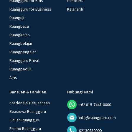
Ruangguru for Kids
Schoters
Ruangguru for Business
Kalananti
Ruanguji
Ruangbaca
Ruangkelas
Ruangbelajar
Ruangpengajar
Ruangguru Privat
Ruangpeduli
Airis
Bantuan & Panduan
Hubungi Kami
Kredensial Perusahaan
+62 815-7441-0000
Beasiswa Ruangguru
info@ruangguru.com
Cicilan Ruangguru
Promo Ruangguru
02130930000