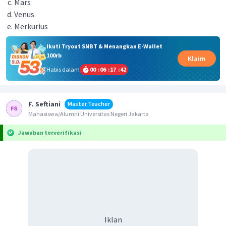
Mars
Venus
Merkurius
Ikuti Tryout SNBT & Menangkan E-Wallet
100rb
Klaim
Habis dalam
00
:
06
:
17
:
42
F. Seftiani
Master Teacher
Mahasiswa/Alumni Universitas Negeri Jakarta
Jawaban terverifikasi
Iklan