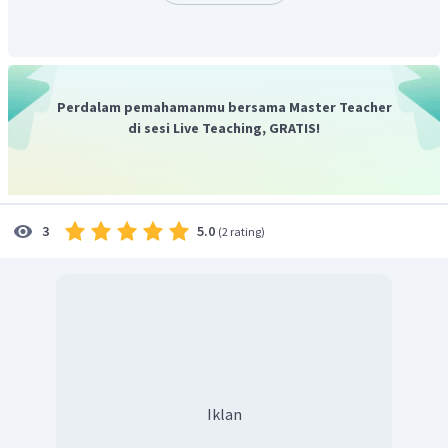
Timur atau Bintang Kejora karena kadang-kadang
terlihat di sebalah timur pada saat matahari sebelum
terbit dan merupakan planet yang paling terang.
Jadi, jawaban yang tepat adalah D.
Perdalam pemahamanmu bersama Master Teacher
di sesi Live Teaching, GRATIS!
5.0
3
(
2 rating
)
Iklan