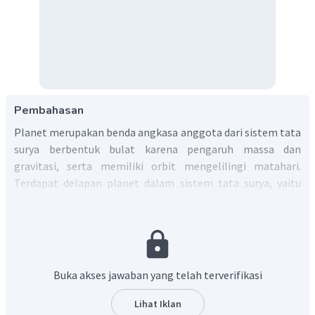
Pembahasan
Planet merupakan benda angkasa anggota dari sistem tata
surya berbentuk bulat karena pengaruh massa dan
gravitasi, serta memiliki orbit mengelilingi matahari.
Terdapat delapan planet dalam sistem tata surya, yaitu
Merkurius, Venus, Bumi, Mars, Yupiter, Saturnus, Uranus, dan
Neptunus. Setiap planet dalam sistem tata surya memiliki
keunikan masing-masing. Misalnya Planet Venus yang
memiliki julukan Bintang Senja karena dapat dilihat dari
bumi pada sore hari, setelah matahari terbenam. Venus
Buka akses jawaban yang telah terverifikasi
bisa juga disaksikan pada pagi hari sebelum matahari
terbit. Selain itu
Venus juga dijuluki sebagai Bintang
Lihat Iklan