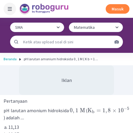
Masuk
Beranda
pH larutan amonium hidroksida 0 , 1 M ( K b ​ = 1 ...
Iklan
Pertanyaan
−
5
0
,
1
M
K
=
1
,
8
×
1
0
pH larutan amonium hidroksida
(
b
) adalah ....
11,13