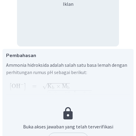
Iklan
Pembahasan
Ammonia hidroksida adalah salah satu basa lemah dengan
perhitungan rumus pH sebagai berikut:
−
OH
=
K
×
M
[
]
b
b
−
5
=
1
,
8
×
1
0
×
0
,
1
−
3
=
1
,
34
×
1
0
−
pOH
=
−
lo
g
OH
[
]
−
3
=
−
lo
g
1
,
34
×
1
0
Buka akses jawaban yang telah terverifikasi
=
3
−
lo
g
1
,
34