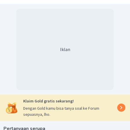
Iklan
Klaim Gold gratis sekarang!
Dengan Gold kamu bisa tanya soal ke Forum
sepuasnya, lho.
Pertanyaan serupa