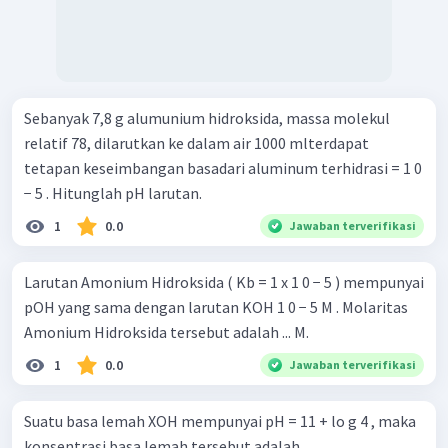
Sebanyak 7,8 g alumunium hidroksida, massa molekul
relatif 78, dilarutkan ke dalam air 1000 mlterdapat
tetapan keseimbangan basadari aluminum terhidrasi = 1 0
− 5 . Hitunglah pH larutan.
1
0.0
Jawaban terverifikasi
Larutan Amonium Hidroksida ( Kb = 1 x 1 0 − 5 ) mempunyai
pOH yang sama dengan larutan KOH 1 0 − 5 M . Molaritas
Amonium Hidroksida tersebut adalah ... M.
1
0.0
Jawaban terverifikasi
Suatu basa lemah XOH mempunyai pH = 11 + lo g 4 , maka
konsentrasi basa lemah tersebut adalah ....