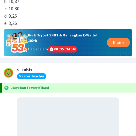
10,87
10,80
9,26
8,26
Ikuti Tryout SNBT & Menangkan E-Wallet
100rb
Klaim
Habis dalam
00
:
15
:
34
:
46
S. Lubis
Master Teacher
Jawaban terverifikasi