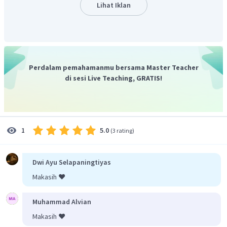
Lihat Iklan
pH
=
14
−
(
3
−
lo
g
1
,
34
)
=
11
+
lo
g
1
,
34
=
11
,
13
Jadi, dapat disimpulkan jawaban yang tepat adalah A.
Perdalam pemahamanmu bersama Master Teacher
di sesi Live Teaching, GRATIS!
5.0
1
(
3 rating
)
Dwi Ayu Selapaningtiyas
Makasih ❤️
Muhammad Alvian
Makasih ❤️