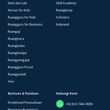
Dafa dan Lulu
Skill Academy
Kursus for Kids
Ruangkerja
Ruangguru for Kids
Schoters
Ruangguru for Business
Kalananti
Ruanguji
Ruangbaca
Ruangkelas
Ruangbelajar
Ruangpengajar
Ruangguru Privat
Ruangpeduli
Airis
Bantuan & Panduan
Hubungi Kami
Kredensial Perusahaan
+62 815-7441-0000
Beasiswa Ruangguru