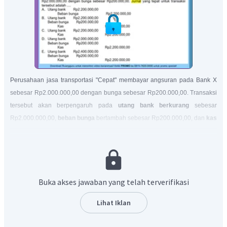
Perusahaan jasa transportasi "Cepat" membayar angsuran pada Bank X
sebesar Rp2.000.000,00 dengan bunga sebesar Rp200.000,00. Transaksi
tersebut akan berpengaruh pada
utang bank berkurang
sebesar
Rp2.000.000,00,
beban bunga
bertambah sebesar Rp200.000,00, dan
kas
berkurang
sebesar Rp2.200.000. Jurnal dari transaksi tersebut adalah
sebagai berikut.
Buka akses jawaban yang telah terverifikasi
Jadi, jawaban yang tepat adalah D.
Lihat Iklan