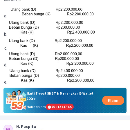
Ikuti Tryout SNBT & Menangkan E-Wallet
100rb
Klaim
Habis dalam
02
:
12
:
17
:
27
N. Puspita