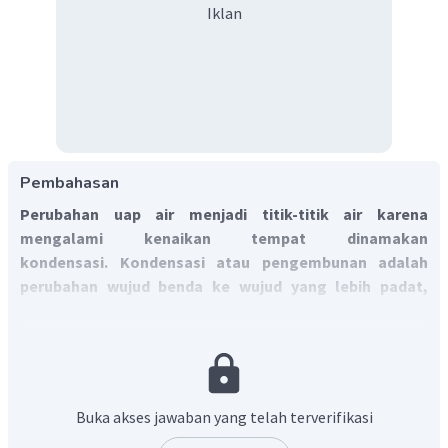
Iklan
Pembahasan
Perubahan uap air menjadi titik-titik air karena
mengalami kenaikan tempat dinamakan
kondensasi. Kondensasi atau pengembunan adalah
perubahan wujud benda ke wujud yang lebih padat,
seperti gas menjadi cairan.
Kondensasi terjadi ketika uap
didinginkan menjadi cairan, tetapi dapat juga terjadi bila
sebuah uap dikompresi menjadi cairan, atau mengalami
kombinasi dari pendinginan dan kompresi.
Jadi, jawaban yang benar adalah D.
Buka akses jawaban yang telah terverifikasi