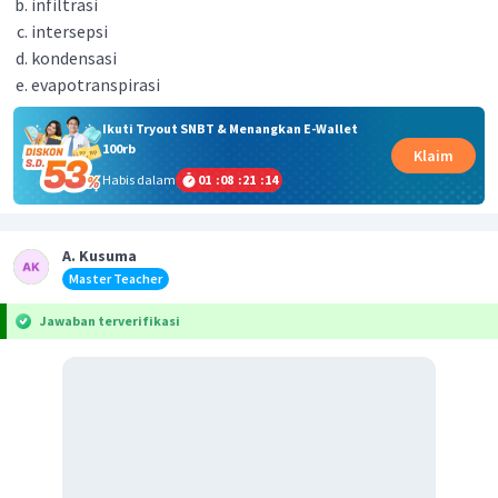
infiltrasi
intersepsi
kondensasi
evapotranspirasi
Ikuti Tryout SNBT & Menangkan E-Wallet
100rb
Klaim
Habis dalam
01
:
08
:
21
:
13
A. Kusuma
Master Teacher
Jawaban terverifikasi