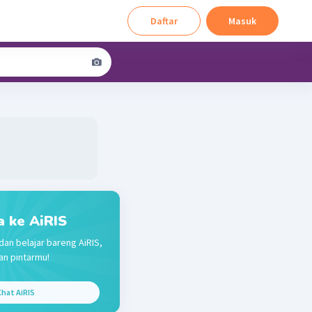
Daftar
Masuk
a ke AiRIS
dan belajar bareng AiRIS,
n pintarmu!
hat AiRIS