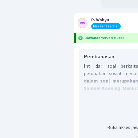
R. Wahyu
Master Teacher
Jawaban terverifikasi
Pembahasan
Inti dari soal berkait
perubahan sosial menur
dalam soal merupakan
Samuel Koening. Menuru
pada modifikasi ya
manusia.
Perubahan te
internal bisa juga oleh fa
Jadi, jawaban yang tepa
Buka akses jaw