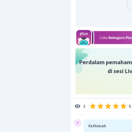
Perdalam pemaham
di sesi L
5
2
Fathimah