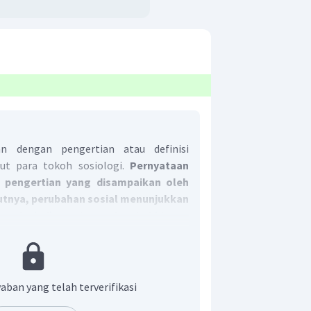
an dengan pengertian atau definisi
ut para tokoh sosiologi.
Pernyataan
 pengertian yang disampaikan oleh
tnya, perubahan sosial menunjukkan
ng terjadi pada pola kehidupan
rsebut bisa disebabkan oleh faktor
ktor eksternal.
t adalah C
.
aban yang telah terverifikasi