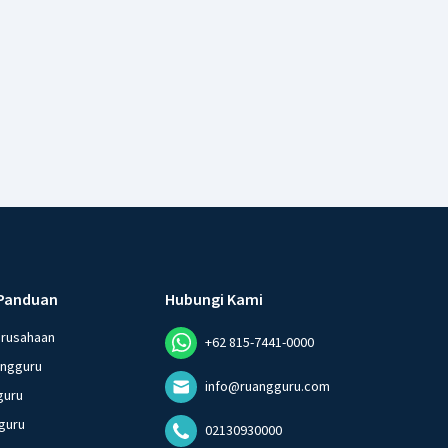
Panduan
Hubungi Kami
erusahaan
+62 815-7441-0000
angguru
info@ruangguru.com
guru
guru
02130930000