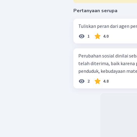
Pertanyaan serupa
Tuliskan peran dari agen p
1
4.0
Perubahan sosial dinilai seb
telah diterima, baik karena
penduduk, kebudayaan materi
2
4.8