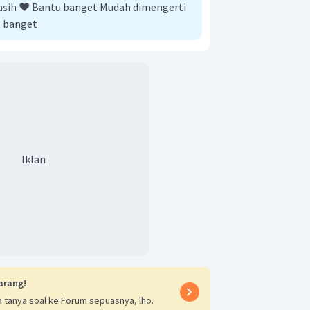
akasih ❤️ Bantu banget Mudah dimengerti
 banget
Iklan
arang!
 tanya soal ke Forum sepuasnya, lho.