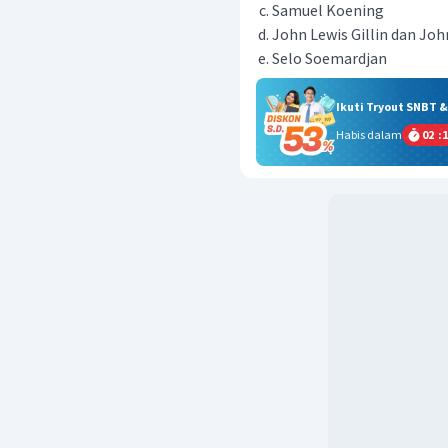
Samuel Koening
John Lewis Gillin dan John
Selo Soemardjan
Ikuti Tryout SNBT 
Habis dalam
02
:
1