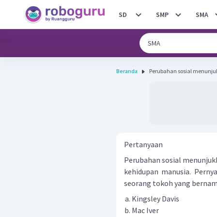
SD
SMP
SMA
Beranda
Perubahan sosial menunjuk
Pertanyaan
Perubahan sosial menunjukk
kehidupan manusia. Perny
seorang tokoh yang bernama
Kingsley Davis
Mac Iver