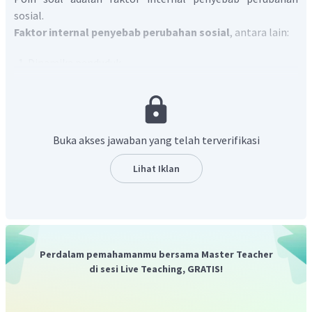
sosial.
Faktor internal penyebab perubahan sosial
, antara lain:
Dinamika penduduk
Penemuan baru (inovasi)
Konflik
Pemberontakan dan revolusi dalam masyarakat
Buka akses jawaban yang telah terverifikasi
Berdasarkan pilihan-pilihan jawaban, yang termasuk
faktor internal perubahan sosial adalah meningkatnya
Lihat Iklan
arus urbanisasi
. Urbanisasi merupakan perpindahan
masyarakat dari desa ke kota.
Urbanisasi berkaitan
dengan perubahan jumlah penduduk di desa dan kota, di
mana jumlah penduduk di desa berkurang, sedangkan
jumlah penduduk di kota meningkat hingga terjadi
Perdalam pemahamanmu bersama Master Teacher
kepadatan
.
Perpindahan penduduk juga menimbulkan
di sesi Live Teaching, GRATIS!
permasalahan
.
Misalnya
, di desa akan terjadi kekurangan
petani muda dalam mengembangkan produksi pertanian
karena mereka lebih memilih bekerja di perkotaan.