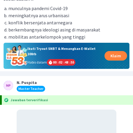
munculnya pandemi Covid-19
meningkatnya arus urbanisasi
konflik bersenjata antarnegara
berkembangnya ideologi asing di masyarakat
mobilitas antarkelompok yang tinggi
Ikuti Tryout SNBT & Menangkan E-Wallet
100rb
Klaim
Habis dalam
00
:
02
:
48
:
55
N. Puspita
Master Teacher
Jawaban terverifikasi