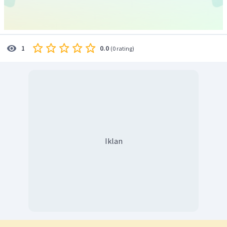
0.0
1
(
0 rating
)
Iklan