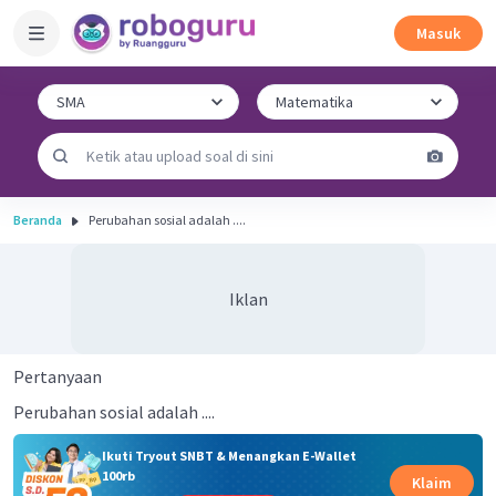
Masuk
Beranda
Perubahan sosial adalah ....
Iklan
Pertanyaan
Perubahan sosial adalah ....
Ikuti Tryout SNBT & Menangkan E-Wallet
100rb
Klaim