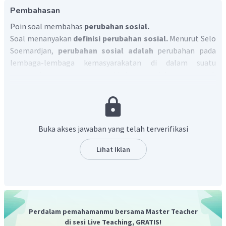
Pembahasan
Poin soal membahas
perubahan sosial.
Soal menanyakan
definisi perubahan sosial.
Menurut Selo
Soemardjan,
perubahan sosial adalah
perubahan pada
lembaga-lembaga kemasyarakatan di dalam suatu
masyarakat yang memengaruhi sistem sosialnya, termasuk
nilai-nilai, sikap dan perilaku di antara kelompok-kelompok
dalam masyarakat.
Buka akses jawaban yang telah terverifikasi
Lihat Iklan
Perdalam pemahamanmu bersama Master Teacher
di sesi Live Teaching, GRATIS!