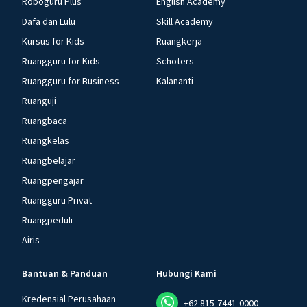
Roboguru Plus
English Academy
Dafa dan Lulu
Skill Academy
Kursus for Kids
Ruangkerja
Ruangguru for Kids
Schoters
Ruangguru for Business
Kalananti
Ruanguji
Ruangbaca
Ruangkelas
Ruangbelajar
Ruangpengajar
Ruangguru Privat
Ruangpeduli
Airis
Bantuan & Panduan
Hubungi Kami
Kredensial Perusahaan
+62 815-7441-0000