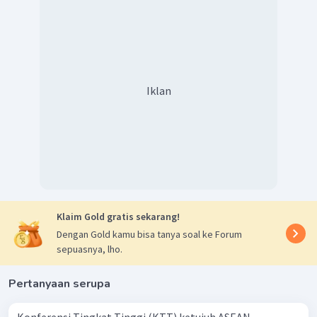
Iklan
Klaim Gold gratis sekarang!
Dengan Gold kamu bisa tanya soal ke Forum
sepuasnya, lho.
Pertanyaan serupa