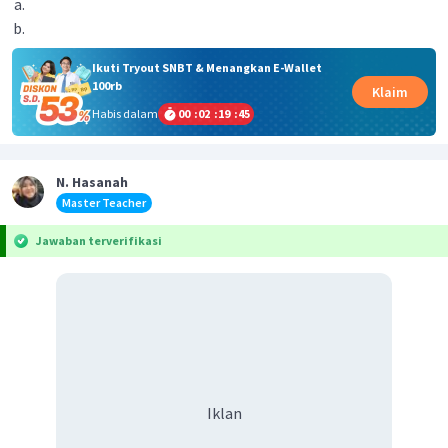
Ikuti Tryout SNBT & Menangkan E-Wallet
100rb
Klaim
Habis dalam
00
:
02
:
19
:
45
N. Hasanah
Master Teacher
Jawaban terverifikasi
Iklan